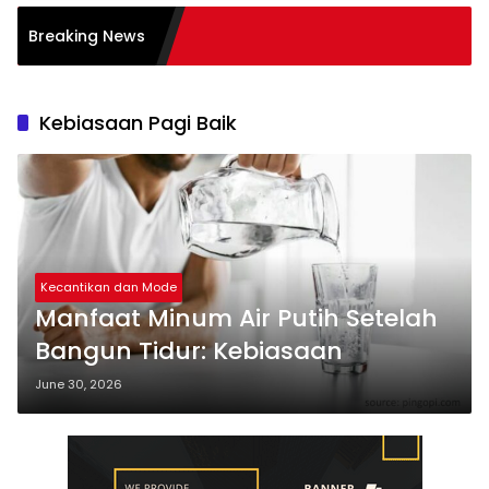
i dalam Transformasi
Breaking News
ses
Kebiasaan Pagi Baik
Kecantikan dan Mode
Manfaat Minum Air Putih Setelah
Bangun Tidur: Kebiasaan
June 30, 2026