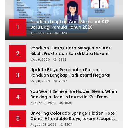
Panduan Lengkap Cara Membuat KTP
1
Baru Bagi Pemula Tahun 2026
April 17, 2026
6129
Panduan Tuntas Cara Mengurus Surat
2
Nikah: Praktis dan Sah di Mata Hukum!
May 8, 2026
2929
Update Biaya Pembuatan Paspor:
3
Panduan Lengkap Tarif Resmi Negara!
May 8, 2026
2867
You Won’t Believe the Hidden Gems When
4
Booking a Hotel in Louisville KY—From
Cheap to Luxe!
August 25, 2025
1836
Unveiling Colorado Springs’ Hidden Hotel
5
Gems: Affordable Stays, Luxury Escapes,
and Everything In Between!
August 23, 2025
1404