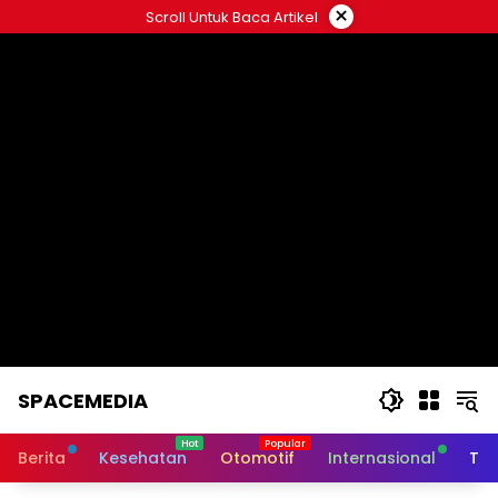
Skip
×
Scroll Untuk Baca Artikel
to
content
SPACEMEDIA
Berita
Kesehatan
Otomotif
Internasional
Tek