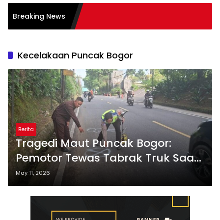
dalam Transformasi
Breaking News
es
Kecelakaan Puncak Bogor
Berita
Tragedi Maut Puncak Bogor:
Pemotor Tewas Tabrak Truk Saat
One Way
May 11, 2026