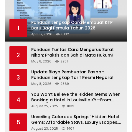
Panduan Lengkap Cara Membuat KTP
1
Baru Bagi Pemula Tahun 2026
April 17, 2026
6132
Panduan Tuntas Cara Mengurus Surat
2
Nikah: Praktis dan Sah di Mata Hukum!
May 8, 2026
2931
Update Biaya Pembuatan Paspor:
3
Panduan Lengkap Tarif Resmi Negara!
May 8, 2026
2869
You Won’t Believe the Hidden Gems When
4
Booking a Hotel in Louisville KY—From
Cheap to Luxe!
August 25, 2025
1839
Unveiling Colorado Springs’ Hidden Hotel
5
Gems: Affordable Stays, Luxury Escapes,
and Everything In Between!
August 23, 2025
1407