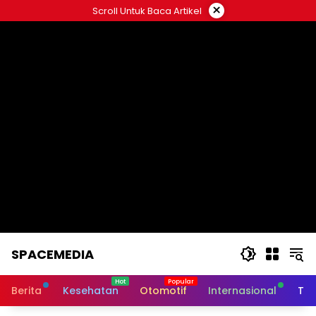
Skip
×
Scroll Untuk Baca Artikel
to
content
SPACEMEDIA
Berita
Kesehatan
Otomotif
Internasional
Tek