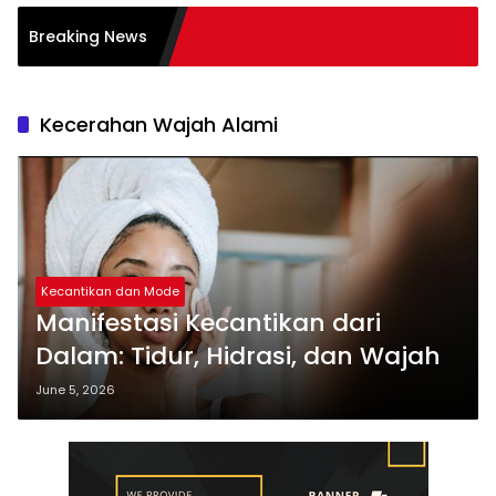
asi Burnout pada
Breaking News
 Tips
Kecerahan Wajah Alami
Kecantikan dan Mode
Manifestasi Kecantikan dari
Dalam: Tidur, Hidrasi, dan Wajah
June 5, 2026