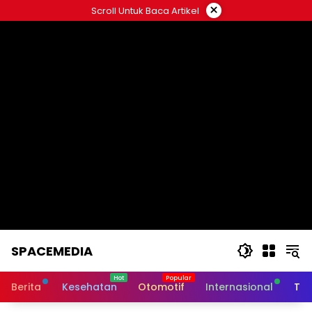
Skip
×
Scroll Untuk Baca Artikel
to
content
SPACEMEDIA
Berita
Kesehatan
Otomotif
Internasional
Tek