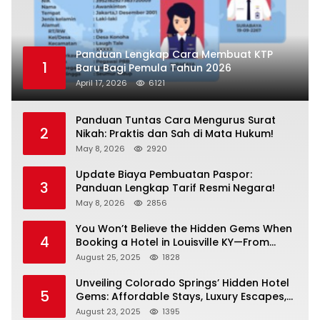
Panduan Lengkap Cara Membuat KTP
1
Baru Bagi Pemula Tahun 2026
April 17, 2026
6121
Panduan Tuntas Cara Mengurus Surat
2
Nikah: Praktis dan Sah di Mata Hukum!
May 8, 2026
2920
Update Biaya Pembuatan Paspor:
3
Panduan Lengkap Tarif Resmi Negara!
May 8, 2026
2856
You Won’t Believe the Hidden Gems When
4
Booking a Hotel in Louisville KY—From
Cheap to Luxe!
August 25, 2025
1828
Unveiling Colorado Springs’ Hidden Hotel
5
Gems: Affordable Stays, Luxury Escapes,
and Everything In Between!
August 23, 2025
1395