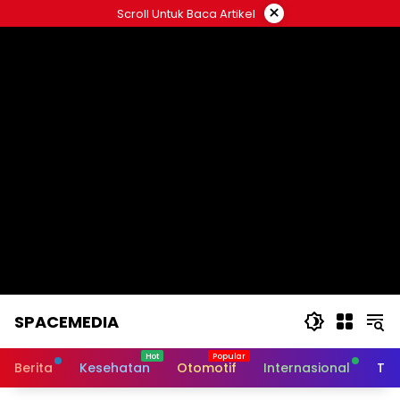
Skip
×
Scroll Untuk Baca Artikel
to
content
SPACEMEDIA
Berita
Kesehatan
Otomotif
Internasional
Tek