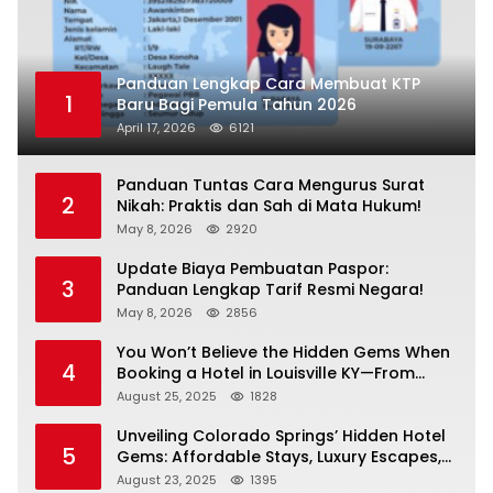
Panduan Lengkap Cara Membuat KTP
1
Baru Bagi Pemula Tahun 2026
April 17, 2026
6121
Panduan Tuntas Cara Mengurus Surat
2
Nikah: Praktis dan Sah di Mata Hukum!
May 8, 2026
2920
Update Biaya Pembuatan Paspor:
3
Panduan Lengkap Tarif Resmi Negara!
May 8, 2026
2856
You Won’t Believe the Hidden Gems When
4
Booking a Hotel in Louisville KY—From
Cheap to Luxe!
August 25, 2025
1828
Unveiling Colorado Springs’ Hidden Hotel
5
Gems: Affordable Stays, Luxury Escapes,
and Everything In Between!
August 23, 2025
1395