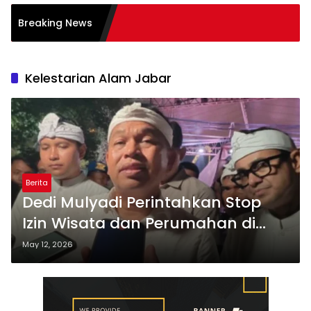
atasi Burnout pada
Breaking News
ir: Tips
Kelestarian Alam Jabar
Berita
Dedi Mulyadi Perintahkan Stop
Izin Wisata dan Perumahan di
Jabar
May 12, 2026