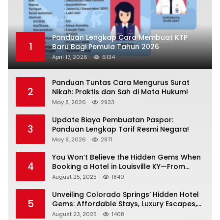
Panduan Lengkap Cara Membuat KTP
1
Baru Bagi Pemula Tahun 2026
April 17, 2026
6134
Panduan Tuntas Cara Mengurus Surat
2
Nikah: Praktis dan Sah di Mata Hukum!
May 8, 2026
2933
Update Biaya Pembuatan Paspor:
3
Panduan Lengkap Tarif Resmi Negara!
May 8, 2026
2871
You Won’t Believe the Hidden Gems When
4
Booking a Hotel in Louisville KY—From
Cheap to Luxe!
August 25, 2025
1840
Unveiling Colorado Springs’ Hidden Hotel
5
Gems: Affordable Stays, Luxury Escapes,
and Everything In Between!
August 23, 2025
1408