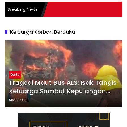
n Literasi Membaca
Breaking News
s
Keluarga Korban Berduka
Berita
Tragedi Maut Bus ALS: Isak Tangis
Keluarga Sambut Kepulangan
Jenazah
May 8, 2026