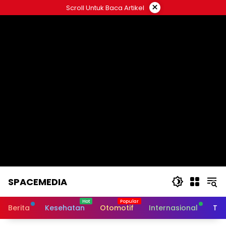
Skip
×
Scroll Untuk Baca Artikel
to
content
SPACEMEDIA
Berita
Kesehatan
Otomotif
Internasional
Tek