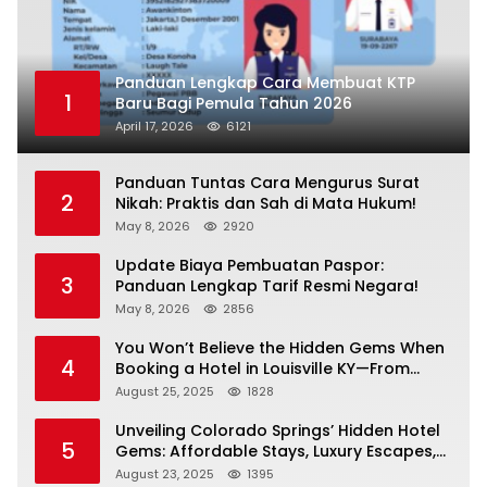
Panduan Lengkap Cara Membuat KTP
1
Baru Bagi Pemula Tahun 2026
April 17, 2026
6121
Panduan Tuntas Cara Mengurus Surat
2
Nikah: Praktis dan Sah di Mata Hukum!
May 8, 2026
2920
Update Biaya Pembuatan Paspor:
3
Panduan Lengkap Tarif Resmi Negara!
May 8, 2026
2856
You Won’t Believe the Hidden Gems When
4
Booking a Hotel in Louisville KY—From
Cheap to Luxe!
August 25, 2025
1828
Unveiling Colorado Springs’ Hidden Hotel
5
Gems: Affordable Stays, Luxury Escapes,
and Everything In Between!
August 23, 2025
1395