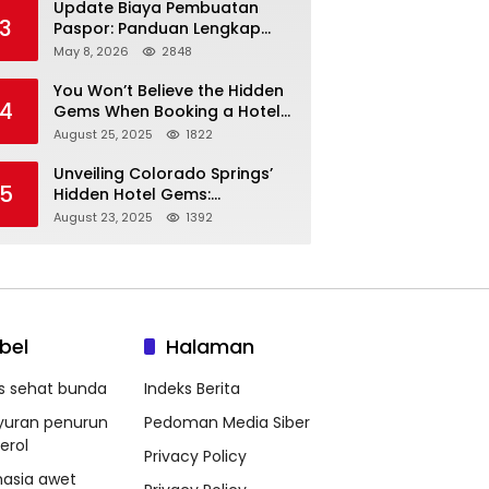
Update Biaya Pembuatan
3
Paspor: Panduan Lengkap
Tarif Resmi Negara!
May 8, 2026
2848
You Won’t Believe the Hidden
4
Gems When Booking a Hotel
in Louisville KY—From Cheap
August 25, 2025
1822
to Luxe!
Unveiling Colorado Springs’
5
Hidden Hotel Gems:
Affordable Stays, Luxury
August 23, 2025
1392
Escapes, and Everything In
Between!
bel
Halaman
ps sehat bunda
Indeks Berita
yuran penurun
Pedoman Media Siber
erol
Privacy Policy
hasia awet