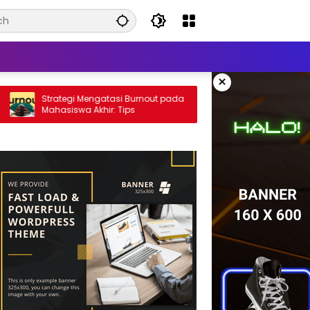
×
Strategi Mengatasi Burnout pada
Manfaat Metode Pe
Mahasiswa Akhir: Tips
(Active Learning):