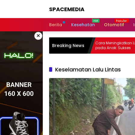
Skip
SPACEMEDIA
to
content
Berita
Kesehatan
Otomotif
×
 Pendidikan Inklusif bagi Siswa:
Cara Meningkatkan Literas
Breaking News
 Belajar
pada Anak: Sukses
Keselamatan Lalu Lintas