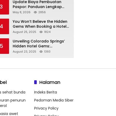
Update Biaya Pembuatan
3
Paspor: Panduan Lengkap
Tarif Resmi Negara!
May 8, 2026
2856
You Won’t Believe the Hidden
4
Gems When Booking a Hotel
in Louisville KY—From Cheap
August 25, 2025
1824
to Luxe!
Unveiling Colorado Springs’
5
Hidden Hotel Gems:
Affordable Stays, Luxury
August 23, 2025
1393
Escapes, and Everything In
Between!
bel
Halaman
ps sehat bunda
Indeks Berita
yuran penurun
Pedoman Media Siber
erol
Privacy Policy
hasia awet