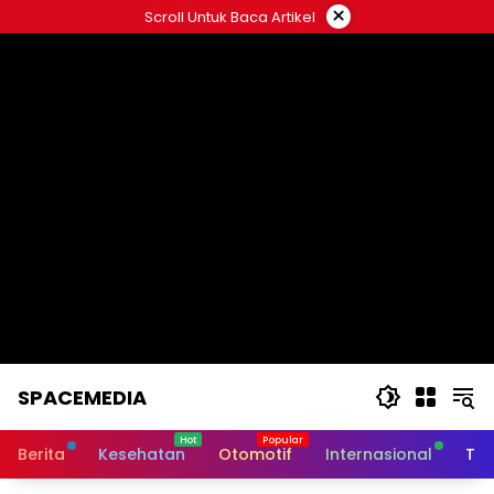
Skip
×
Scroll Untuk Baca Artikel
to
content
SPACEMEDIA
Berita
Kesehatan
Otomotif
Internasional
Tek