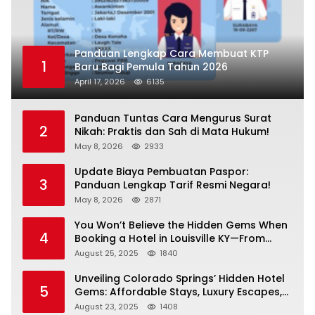
Panduan Lengkap Cara Membuat KTP
1
Baru Bagi Pemula Tahun 2026
April 17, 2026
6135
Panduan Tuntas Cara Mengurus Surat
2
Nikah: Praktis dan Sah di Mata Hukum!
May 8, 2026
2933
Update Biaya Pembuatan Paspor:
3
Panduan Lengkap Tarif Resmi Negara!
May 8, 2026
2871
You Won’t Believe the Hidden Gems When
4
Booking a Hotel in Louisville KY—From
Cheap to Luxe!
August 25, 2025
1840
Unveiling Colorado Springs’ Hidden Hotel
5
Gems: Affordable Stays, Luxury Escapes,
and Everything In Between!
August 23, 2025
1408