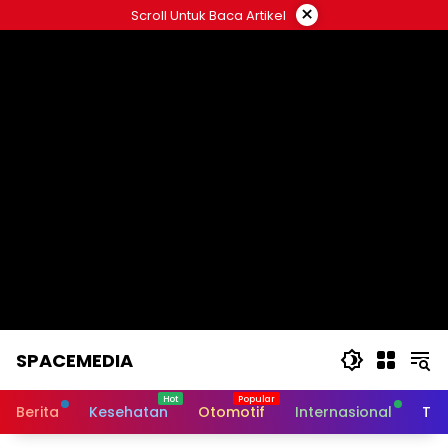
Skip
×
Scroll Untuk Baca Artikel
to
content
SPACEMEDIA
Berita
Kesehatan
Otomotif
Internasional
Tek