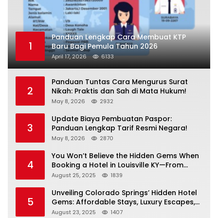
Panduan Lengkap Cara Membuat KTP
1
Baru Bagi Pemula Tahun 2026
April 17, 2026
6133
Panduan Tuntas Cara Mengurus Surat
2
Nikah: Praktis dan Sah di Mata Hukum!
May 8, 2026
2932
Update Biaya Pembuatan Paspor:
3
Panduan Lengkap Tarif Resmi Negara!
May 8, 2026
2870
You Won’t Believe the Hidden Gems When
4
Booking a Hotel in Louisville KY—From
Cheap to Luxe!
August 25, 2025
1839
Unveiling Colorado Springs’ Hidden Hotel
5
Gems: Affordable Stays, Luxury Escapes,
and Everything In Between!
August 23, 2025
1407