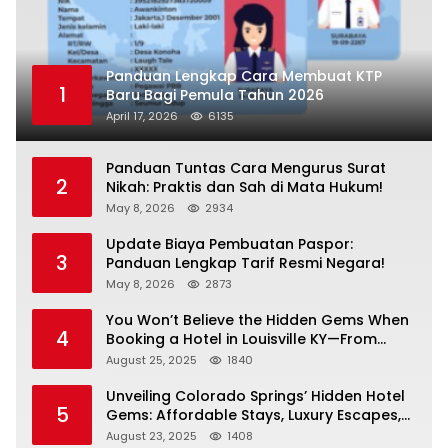
Panduan Lengkap Cara Membuat KTP
1
Baru Bagi Pemula Tahun 2026
April 17, 2026
6135
Panduan Tuntas Cara Mengurus Surat
2
Nikah: Praktis dan Sah di Mata Hukum!
May 8, 2026
2934
Update Biaya Pembuatan Paspor:
3
Panduan Lengkap Tarif Resmi Negara!
May 8, 2026
2873
You Won’t Believe the Hidden Gems When
4
Booking a Hotel in Louisville KY—From
Cheap to Luxe!
August 25, 2025
1840
Unveiling Colorado Springs’ Hidden Hotel
5
Gems: Affordable Stays, Luxury Escapes,
and Everything In Between!
August 23, 2025
1408