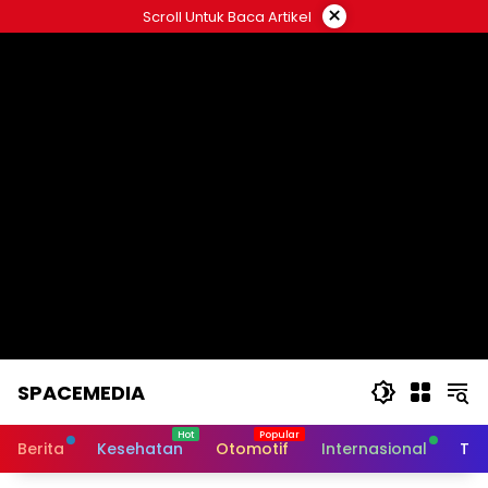
Skip
×
Scroll Untuk Baca Artikel
to
content
SPACEMEDIA
Berita
Kesehatan
Otomotif
Internasional
Tek