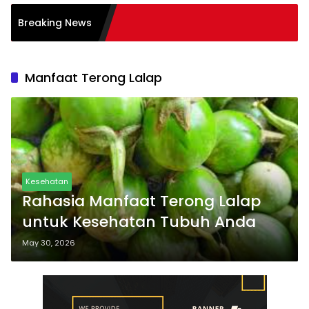
n Literasi Membaca
Breaking News
s
Manfaat Terong Lalap
Kesehatan
Rahasia Manfaat Terong Lalap
untuk Kesehatan Tubuh Anda
May 30, 2026