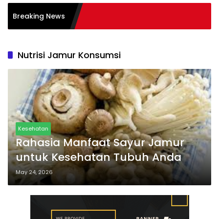
si Burnout pada
Breaking News
Tips
Nutrisi Jamur Konsumsi
Kesehatan
Rahasia Manfaat Sayur Jamur
untuk Kesehatan Tubuh Anda
May 24, 2026