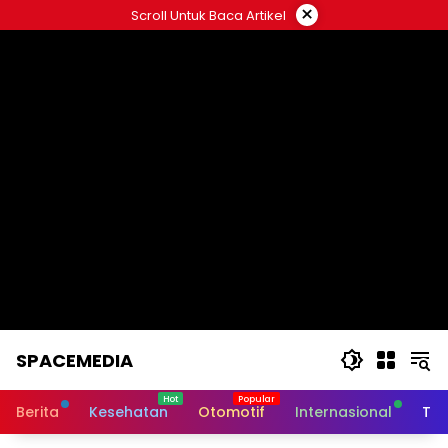
Skip
×
Scroll Untuk Baca Artikel
to
content
SPACEMEDIA
Berita
Kesehatan
Otomotif
Internasional
Tek