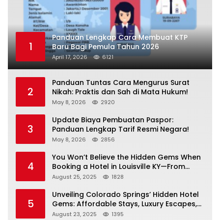
Panduan Lengkap Cara Membuat KTP
1
Baru Bagi Pemula Tahun 2026
April 17, 2026
6121
Panduan Tuntas Cara Mengurus Surat
2
Nikah: Praktis dan Sah di Mata Hukum!
May 8, 2026
2920
Update Biaya Pembuatan Paspor:
3
Panduan Lengkap Tarif Resmi Negara!
May 8, 2026
2856
You Won’t Believe the Hidden Gems When
4
Booking a Hotel in Louisville KY—From
Cheap to Luxe!
August 25, 2025
1828
Unveiling Colorado Springs’ Hidden Hotel
5
Gems: Affordable Stays, Luxury Escapes,
and Everything In Between!
August 23, 2025
1395