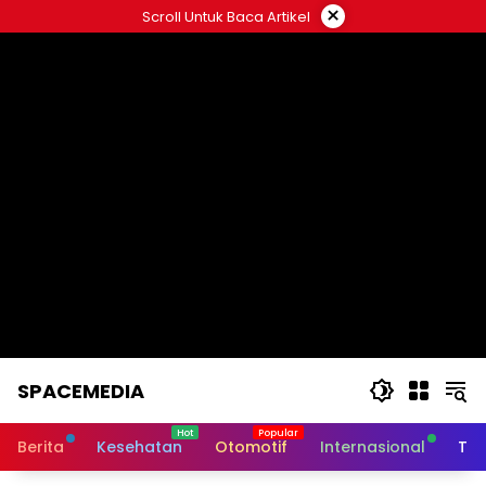
Skip
×
Scroll Untuk Baca Artikel
to
content
SPACEMEDIA
Berita
Kesehatan
Otomotif
Internasional
Tek