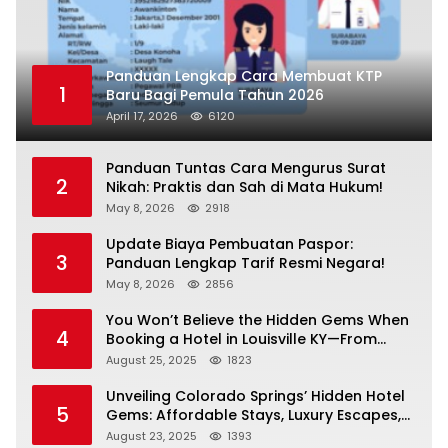
Panduan Lengkap Cara Membuat KTP
1
Baru Bagi Pemula Tahun 2026
April 17, 2026
6120
Panduan Tuntas Cara Mengurus Surat
2
Nikah: Praktis dan Sah di Mata Hukum!
May 8, 2026
2918
Update Biaya Pembuatan Paspor:
3
Panduan Lengkap Tarif Resmi Negara!
May 8, 2026
2856
You Won’t Believe the Hidden Gems When
4
Booking a Hotel in Louisville KY—From
Cheap to Luxe!
August 25, 2025
1823
Unveiling Colorado Springs’ Hidden Hotel
5
Gems: Affordable Stays, Luxury Escapes,
and Everything In Between!
August 23, 2025
1393