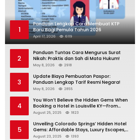
Panduan Lengkap Cara Membuat KTP
1
Baru Bagi Pemula Tahun 2026
April 17, 2026
6119
Panduan Tuntas Cara Mengurus Surat
2
Nikah: Praktis dan Sah di Mata Hukum!
May 8, 2026
2918
Update Biaya Pembuatan Paspor:
3
Panduan Lengkap Tarif Resmi Negara!
May 8, 2026
2855
You Won’t Believe the Hidden Gems When
4
Booking a Hotel in Louisville KY—From
Cheap to Luxe!
August 25, 2025
1823
Unveiling Colorado Springs’ Hidden Hotel
5
Gems: Affordable Stays, Luxury Escapes,
and Everything In Between!
August 23, 2025
1393