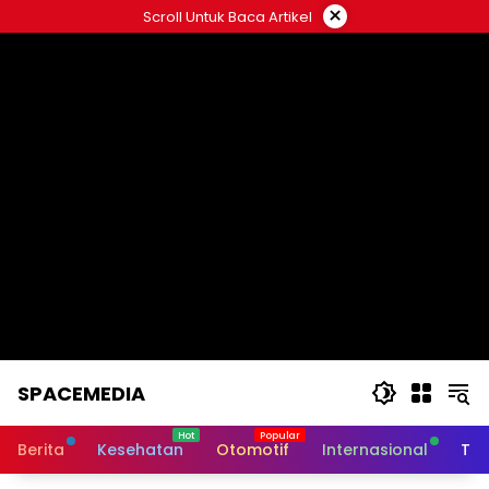
Skip
×
Scroll Untuk Baca Artikel
to
content
SPACEMEDIA
Berita
Kesehatan
Otomotif
Internasional
Tek