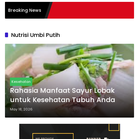
si Burnout pada
Breaking News
Tips
Nutrisi Umbi Putih
Kesehatan
Rahasia Manfaat Sayur Lobak
untuk Kesehatan Tubuh Anda
May 18, 2026