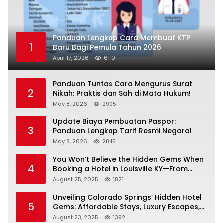
Panduan Lengkap Cara Membuat KTP
1
Baru Bagi Pemula Tahun 2026
April 17, 2026
6110
Panduan Tuntas Cara Mengurus Surat
2
Nikah: Praktis dan Sah di Mata Hukum!
May 8, 2026
2905
Update Biaya Pembuatan Paspor:
3
Panduan Lengkap Tarif Resmi Negara!
May 8, 2026
2845
You Won’t Believe the Hidden Gems When
4
Booking a Hotel in Louisville KY—From
Cheap to Luxe!
August 25, 2025
1821
Unveiling Colorado Springs’ Hidden Hotel
5
Gems: Affordable Stays, Luxury Escapes,
and Everything In Between!
August 23, 2025
1392