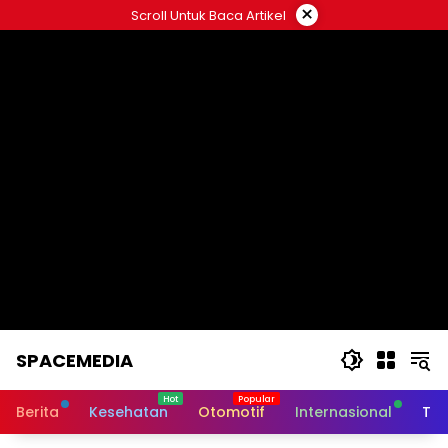
Skip
×
Scroll Untuk Baca Artikel
to
content
SPACEMEDIA
Berita
Kesehatan
Otomotif
Internasional
Tek