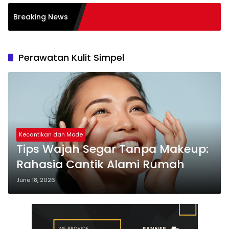
 dalam Transformasi
Breaking News
ses
Perawatan Kulit Simpel
Kecantikan dan Mode
Tips Wajah Segar Tanpa Makeup:
Rahasia Cantik Alami Rumah
June 18, 2026