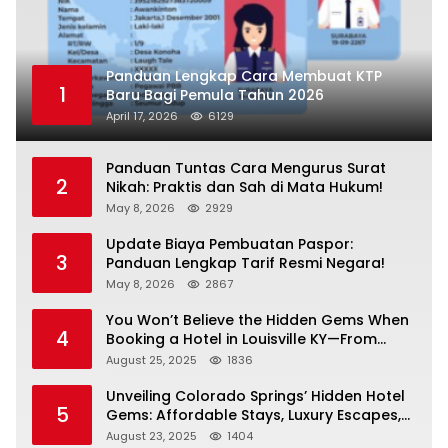
Panduan Lengkap Cara Membuat KTP
1
Baru Bagi Pemula Tahun 2026
April 17, 2026
6129
Panduan Tuntas Cara Mengurus Surat
2
Nikah: Praktis dan Sah di Mata Hukum!
May 8, 2026
2929
Update Biaya Pembuatan Paspor:
3
Panduan Lengkap Tarif Resmi Negara!
May 8, 2026
2867
You Won’t Believe the Hidden Gems When
4
Booking a Hotel in Louisville KY—From
Cheap to Luxe!
August 25, 2025
1836
Unveiling Colorado Springs’ Hidden Hotel
5
Gems: Affordable Stays, Luxury Escapes,
and Everything In Between!
August 23, 2025
1404