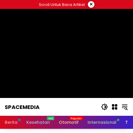
Skip
×
Scroll Untuk Baca Artikel
to
content
SPACEMEDIA
Berita
Kesehatan
Otomotif
Internasional
Tek