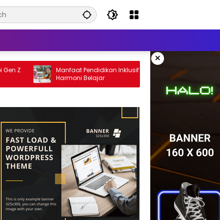
×
Manfaat Pendidikan Inklusif bagi Siswa:
Cara Men
Harmoni Belajar
pada Ana