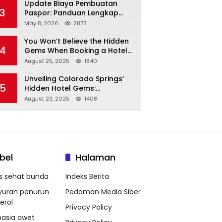
Update Biaya Pembuatan
3
Paspor: Panduan Lengkap
Tarif Resmi Negara!
May 8, 2026
2873
You Won’t Believe the Hidden
4
Gems When Booking a Hotel
in Louisville KY—From Cheap
August 25, 2025
1840
to Luxe!
Unveiling Colorado Springs’
5
Hidden Hotel Gems:
Affordable Stays, Luxury
August 23, 2025
1408
Escapes, and Everything In
Between!
bel
Halaman
ps sehat bunda
Indeks Berita
yuran penurun
Pedoman Media Siber
erol
Privacy Policy
hasia awet