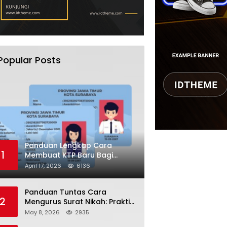
Popular Posts
Panduan Lengkap Cara
1
Membuat KTP Baru Bagi
Pemula Tahun 2026
April 17, 2026
6136
Panduan Tuntas Cara
2
Mengurus Surat Nikah: Praktis
dan Sah di Mata Hukum!
May 8, 2026
2935