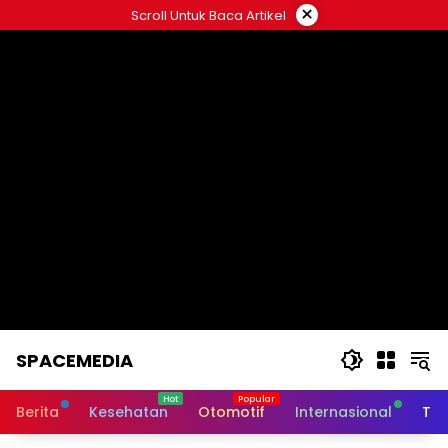
Skip
×
Scroll Untuk Baca Artikel
to
content
SPACEMEDIA
Berita
Kesehatan
Otomotif
Internasional
Tek