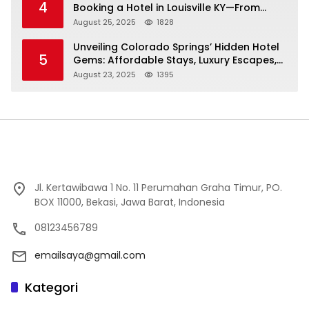
4
Booking a Hotel in Louisville KY—From
Cheap to Luxe!
August 25, 2025
1828
Unveiling Colorado Springs’ Hidden Hotel
5
Gems: Affordable Stays, Luxury Escapes,
and Everything In Between!
August 23, 2025
1395
Jl. Kertawibawa 1 No. 11 Perumahan Graha Timur, PO.
BOX 11000, Bekasi, Jawa Barat, Indonesia
08123456789
emailsaya@gmail.com
Kategori