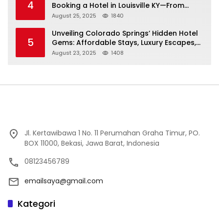
4
Booking a Hotel in Louisville KY—From
Cheap to Luxe!
August 25, 2025
1840
Unveiling Colorado Springs’ Hidden Hotel
5
Gems: Affordable Stays, Luxury Escapes,
and Everything In Between!
August 23, 2025
1408
Jl. Kertawibawa 1 No. 11 Perumahan Graha Timur, PO.
BOX 11000, Bekasi, Jawa Barat, Indonesia
08123456789
emailsaya@gmail.com
Kategori