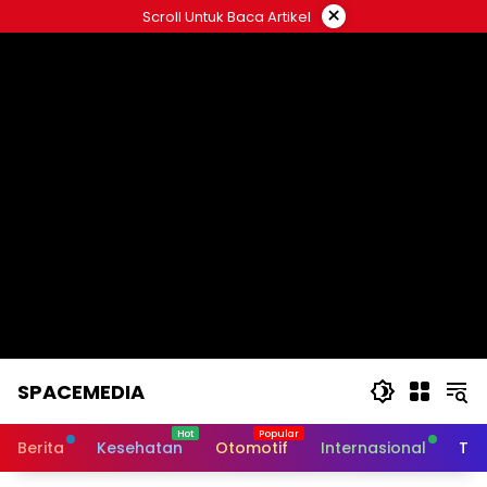
Skip
×
Scroll Untuk Baca Artikel
to
content
SPACEMEDIA
Berita
Kesehatan
Otomotif
Internasional
Tek