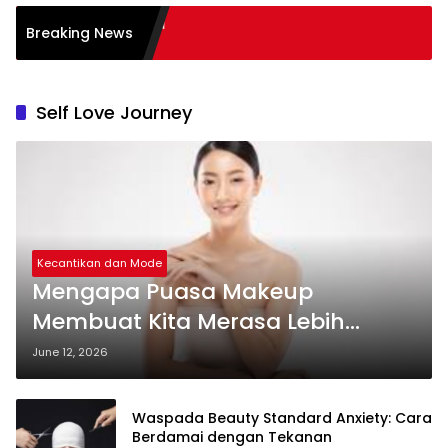
kan Literasi Membaca
Breaking News
ses
Self Love Journey
Kecantikan dan Mode
Mengapa Puasa Makeup
Membuat Kita Merasa Lebih
Percaya Diri
June 12, 2026
Waspada Beauty Standard Anxiety: Cara
Berdamai dengan Tekanan