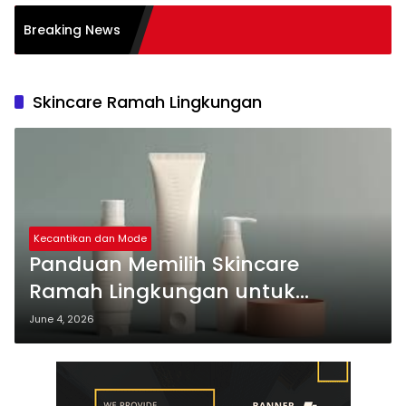
Pembelajaran Aktif
Breaking News
): Sukses
Skincare Ramah Lingkungan
Kecantikan dan Mode
Panduan Memilih Skincare
Ramah Lingkungan untuk
Pemula Sekarang
June 4, 2026