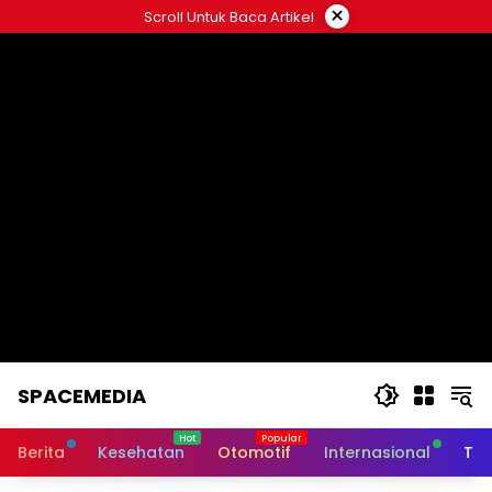
Skip
×
Scroll Untuk Baca Artikel
to
content
SPACEMEDIA
Berita
Kesehatan
Otomotif
Internasional
Tek