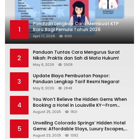
Panduan Lengkap Cara Membuat KTP
1
Baru Bagi Pemula Tahun 2026
April 17, 2026
6110
Panduan Tuntas Cara Mengurus Surat
2
Nikah: Praktis dan Sah di Mata Hukum!
May 8, 2026
2908
Update Biaya Pembuatan Paspor:
3
Panduan Lengkap Tarif Resmi Negara!
May 8, 2026
2848
You Won’t Believe the Hidden Gems When
4
Booking a Hotel in Louisville KY—From
Cheap to Luxe!
August 25, 2025
1821
Unveiling Colorado Springs’ Hidden Hotel
5
Gems: Affordable Stays, Luxury Escapes,
and Everything In Between!
August 23, 2025
1392