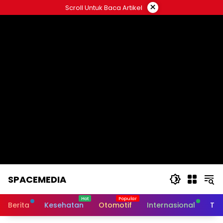
Skip
×
Scroll Untuk Baca Artikel
to
content
SPACEMEDIA
Berita
Kesehatan
Otomotif
Internasional
Tek