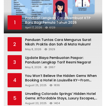
Panduan Lengkap Cara Membuat KTP
1
Baru Bagi Pemula Tahun 2026
April 17, 2026
6129
Panduan Tuntas Cara Mengurus Surat
2
Nikah: Praktis dan Sah di Mata Hukum!
May 8, 2026
2929
Update Biaya Pembuatan Paspor:
3
Panduan Lengkap Tarif Resmi Negara!
May 8, 2026
2867
You Won’t Believe the Hidden Gems When
4
Booking a Hotel in Louisville KY—From
Cheap to Luxe!
August 25, 2025
1836
Unveiling Colorado Springs’ Hidden Hotel
5
Gems: Affordable Stays, Luxury Escapes,
and Everything In Between!
August 23, 2025
1404