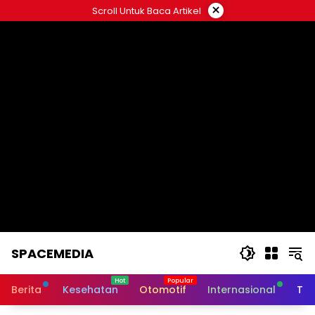
Skip
×
Scroll Untuk Baca Artikel
to
content
SPACEMEDIA
Berita
Kesehatan
Otomotif
Internasional
Tek