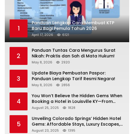
Panduan Lengkap Cara Membuat KTP
1
Baru Bagi Pemula Tahun 2026
April 17, 2026
6121
Panduan Tuntas Cara Mengurus Surat
2
Nikah: Praktis dan Sah di Mata Hukum!
May 8, 2026
2920
Update Biaya Pembuatan Paspor:
3
Panduan Lengkap Tarif Resmi Negara!
May 8, 2026
2856
You Won’t Believe the Hidden Gems When
4
Booking a Hotel in Louisville KY—From
Cheap to Luxe!
August 25, 2025
1828
Unveiling Colorado Springs’ Hidden Hotel
5
Gems: Affordable Stays, Luxury Escapes,
and Everything In Between!
August 23, 2025
1395