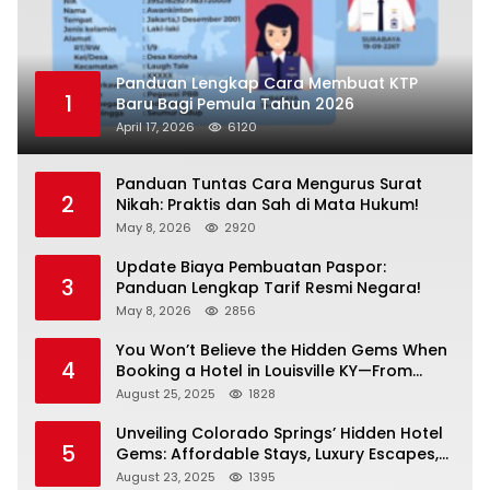
Panduan Lengkap Cara Membuat KTP
1
Baru Bagi Pemula Tahun 2026
April 17, 2026
6120
Panduan Tuntas Cara Mengurus Surat
2
Nikah: Praktis dan Sah di Mata Hukum!
May 8, 2026
2920
Update Biaya Pembuatan Paspor:
3
Panduan Lengkap Tarif Resmi Negara!
May 8, 2026
2856
You Won’t Believe the Hidden Gems When
4
Booking a Hotel in Louisville KY—From
Cheap to Luxe!
August 25, 2025
1828
Unveiling Colorado Springs’ Hidden Hotel
5
Gems: Affordable Stays, Luxury Escapes,
and Everything In Between!
August 23, 2025
1395