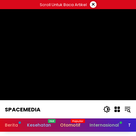
Skip
×
Scroll Untuk Baca Artikel
to
content
SPACEMEDIA
Berita
Kesehatan
Otomotif
Internasional
Tek