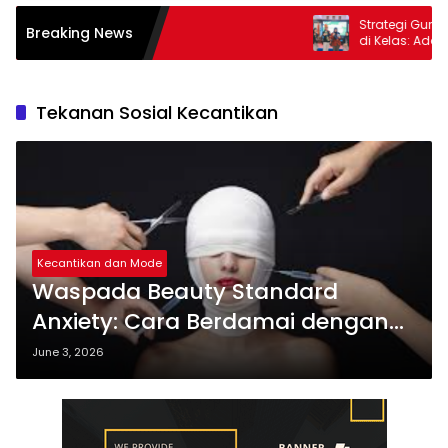
Strategi Guru da
Breaking News
di Kelas: Adaptif
Tekanan Sosial Kecantikan
Kecantikan dan Mode
Waspada Beauty Standard
Anxiety: Cara Berdamai dengan
Tekanan
June 3, 2026