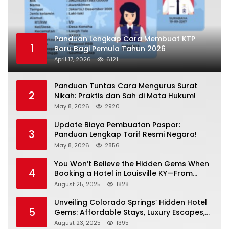
Panduan Lengkap Cara Membuat KTP
1
Baru Bagi Pemula Tahun 2026
April 17, 2026
6121
Panduan Tuntas Cara Mengurus Surat
2
Nikah: Praktis dan Sah di Mata Hukum!
May 8, 2026
2920
Update Biaya Pembuatan Paspor:
3
Panduan Lengkap Tarif Resmi Negara!
May 8, 2026
2856
You Won’t Believe the Hidden Gems When
4
Booking a Hotel in Louisville KY—From
Cheap to Luxe!
August 25, 2025
1828
Unveiling Colorado Springs’ Hidden Hotel
5
Gems: Affordable Stays, Luxury Escapes,
and Everything In Between!
August 23, 2025
1395