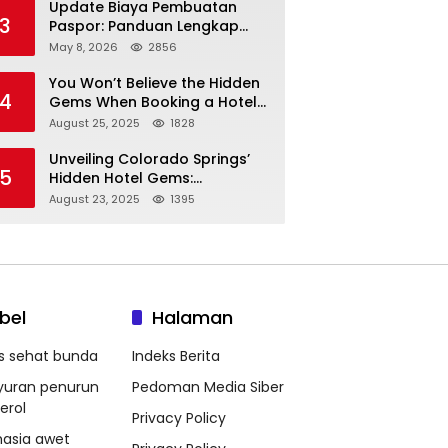
Update Biaya Pembuatan
3
Paspor: Panduan Lengkap
Tarif Resmi Negara!
May 8, 2026
2856
You Won’t Believe the Hidden
4
Gems When Booking a Hotel
in Louisville KY—From Cheap
August 25, 2025
1828
to Luxe!
Unveiling Colorado Springs’
5
Hidden Hotel Gems:
Affordable Stays, Luxury
August 23, 2025
1395
Escapes, and Everything In
Between!
bel
Halaman
ps sehat bunda
Indeks Berita
yuran penurun
Pedoman Media Siber
erol
Privacy Policy
hasia awet