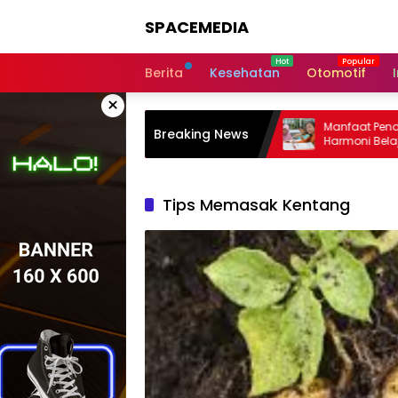
Skip
SPACEMEDIA
to
content
Berita
Kesehatan
Otomotif
×
Strategi Guru dalam Menghadapi Gen Z
Manfaat Pendidikan I
Breaking News
di Kelas: Adaptif
Harmoni Belajar
Tips Memasak Kentang