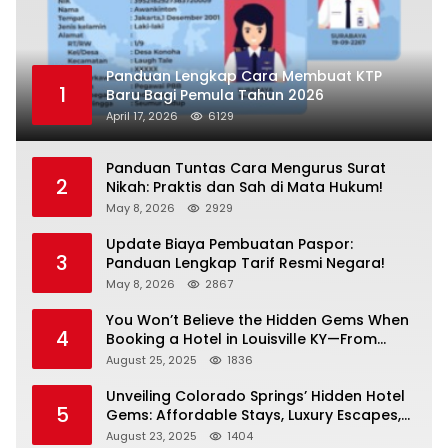
Panduan Lengkap Cara Membuat KTP
1
Baru Bagi Pemula Tahun 2026
April 17, 2026
6129
Panduan Tuntas Cara Mengurus Surat
2
Nikah: Praktis dan Sah di Mata Hukum!
May 8, 2026
2929
Update Biaya Pembuatan Paspor:
3
Panduan Lengkap Tarif Resmi Negara!
May 8, 2026
2867
You Won’t Believe the Hidden Gems When
4
Booking a Hotel in Louisville KY—From
Cheap to Luxe!
August 25, 2025
1836
Unveiling Colorado Springs’ Hidden Hotel
5
Gems: Affordable Stays, Luxury Escapes,
and Everything In Between!
August 23, 2025
1404