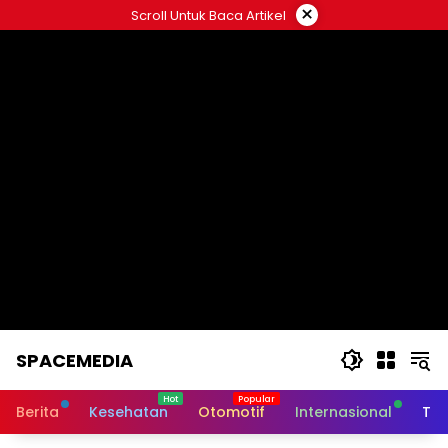
Skip
×
Scroll Untuk Baca Artikel
to
content
SPACEMEDIA
Berita
Kesehatan
Otomotif
Internasional
Tek