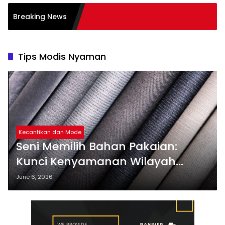
 dalam Transformasi
Breaking News
es
Tips Modis Nyaman
Kecantikan dan Mode
Seni Memilih Bahan Pakaian:
Kunci Kenyamanan Wilayah
Tropis
June 6, 2026