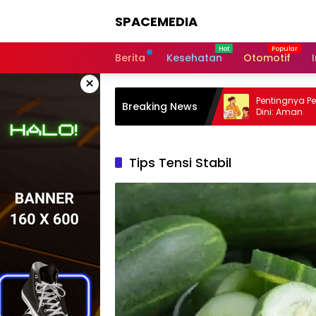
Skip
SPACEMEDIA
to
content
Berita
Kesehatan
Otomotif
×
Manfaat Pembelajaran Luar Ruangan
Pentingnya Pendidika
Breaking News
bagi Siswa: Sukses
Dini: Aman
Tips Tensi Stabil