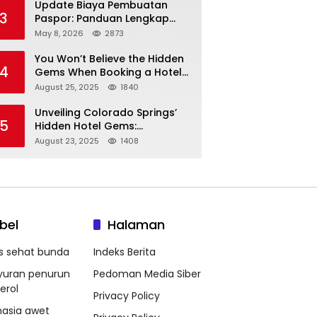
Update Biaya Pembuatan
3
Paspor: Panduan Lengkap
Tarif Resmi Negara!
May 8, 2026
2873
You Won’t Believe the Hidden
4
Gems When Booking a Hotel
in Louisville KY—From Cheap
August 25, 2025
1840
to Luxe!
Unveiling Colorado Springs’
5
Hidden Hotel Gems:
Affordable Stays, Luxury
August 23, 2025
1408
Escapes, and Everything In
Between!
bel
Halaman
ps sehat bunda
Indeks Berita
yuran penurun
Pedoman Media Siber
erol
Privacy Policy
hasia awet