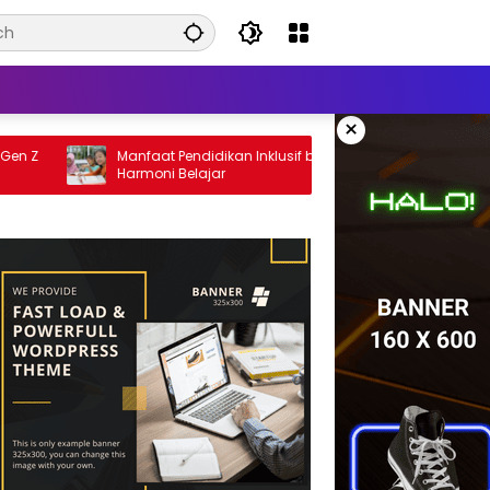
×
Manfaat Pendidikan Inklusif bagi Siswa:
Cara Meni
Harmoni Belajar
pada Anak