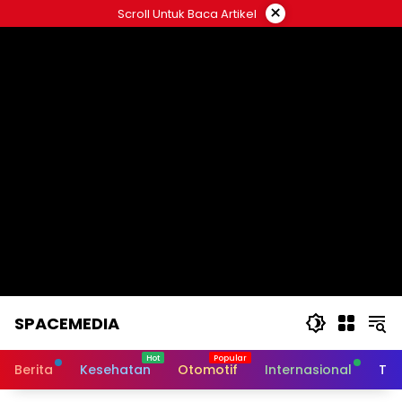
Skip
×
Scroll Untuk Baca Artikel
to
content
SPACEMEDIA
Berita
Kesehatan
Otomotif
Internasional
Tek