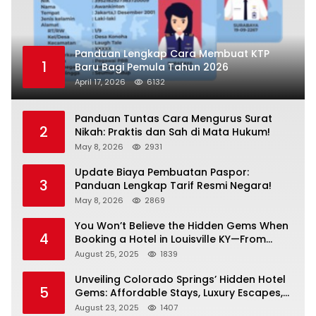
Panduan Lengkap Cara Membuat KTP
1
Baru Bagi Pemula Tahun 2026
April 17, 2026
6132
Panduan Tuntas Cara Mengurus Surat
2
Nikah: Praktis dan Sah di Mata Hukum!
May 8, 2026
2931
Update Biaya Pembuatan Paspor:
3
Panduan Lengkap Tarif Resmi Negara!
May 8, 2026
2869
You Won’t Believe the Hidden Gems When
4
Booking a Hotel in Louisville KY—From
Cheap to Luxe!
August 25, 2025
1839
Unveiling Colorado Springs’ Hidden Hotel
5
Gems: Affordable Stays, Luxury Escapes,
and Everything In Between!
August 23, 2025
1407