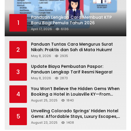
Panduan Lengkap Cara Membuat KTP
1
Baru Bagi Pemula Tahun 2026
April 17, 2026
6136
Panduan Tuntas Cara Mengurus Surat
2
Nikah: Praktis dan Sah di Mata Hukum!
May 8, 2026
2935
Update Biaya Pembuatan Paspor:
3
Panduan Lengkap Tarif Resmi Negara!
May 8, 2026
2873
You Won’t Believe the Hidden Gems When
4
Booking a Hotel in Louisville KY—From
Cheap to Luxe!
August 25, 2025
1840
Unveiling Colorado Springs’ Hidden Hotel
5
Gems: Affordable Stays, Luxury Escapes,
and Everything In Between!
August 23, 2025
1408