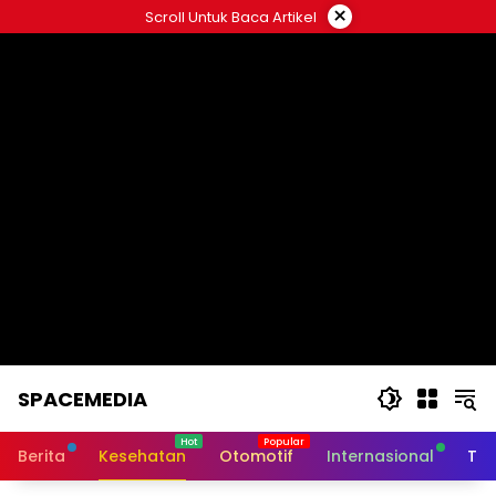
Skip
×
Scroll Untuk Baca Artikel
to
content
SPACEMEDIA
Berita
Kesehatan
Otomotif
Internasional
Tek