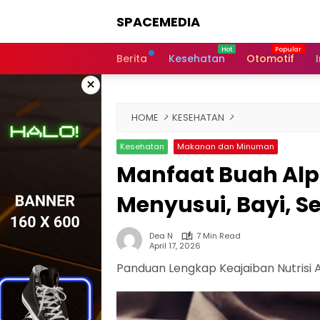
Skip
SPACEMEDIA
to
content
Berita
Kesehatan
Otomotif
×
HOME
KESEHATAN
Kesehatan
Makanan dan Minuman
Manfaat Buah Alp
Menyusui, Bayi, S
Dea N
7 Min Read
April 17, 2026
Panduan Lengkap Keajaiban Nutrisi 