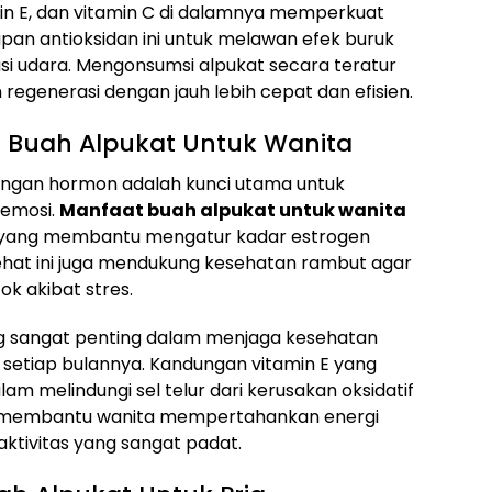
tamin E, dan vitamin C di dalamnya memperkuat
an antioksidan ini untuk melawan efek buruk
usi udara. Mengonsumsi alpukat secara teratur
egenerasi dengan jauh lebih cepat dan efisien.
 Buah Alpukat Untuk Wanita
ngan hormon adalah kunci utama untuk
 emosi.
Manfaat buah alpukat untuk wanita
ol yang membantu mengatur kadar estrogen
ehat ini juga mendukung kesehatan rambut agar
ok akibat stres.
g sangat penting dalam menjaga kesehatan
r setiap bulannya. Kandungan vitamin E yang
lam melindungi sel telur dari kerusakan oksidatif
t membantu wanita mempertahankan energi
aktivitas yang sangat padat.