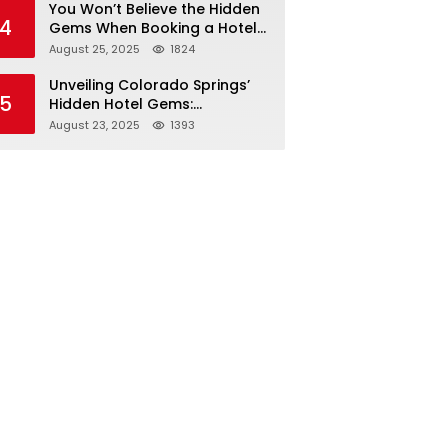
You Won’t Believe the Hidden
4
Gems When Booking a Hotel
in Louisville KY—From Cheap
August 25, 2025
1824
to Luxe!
Unveiling Colorado Springs’
5
Hidden Hotel Gems:
Affordable Stays, Luxury
August 23, 2025
1393
Escapes, and Everything In
Between!