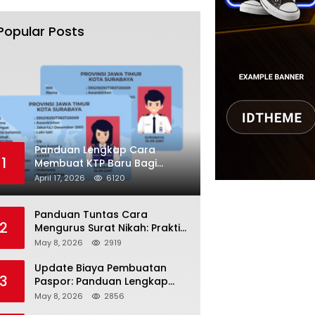
Popular Posts
Panduan Lengkap Cara
1
Membuat KTP Baru Bagi
Pemula Tahun 2026
April 17, 2026
6120
Panduan Tuntas Cara
2
Mengurus Surat Nikah: Praktis
dan Sah di Mata Hukum!
May 8, 2026
2919
Update Biaya Pembuatan
3
Paspor: Panduan Lengkap
Tarif Resmi Negara!
May 8, 2026
2856