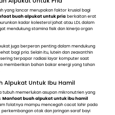
ah Alpukat Untuk Pria
ah yang lancar merupakan faktor krusial bagi
faat buah alpukat untuk pria
berkaitan erat
nkan kadar kolesterol jahat atau LDL dalam
gat mendukung stamina fisik dan kinerja organ
pukat juga berperan penting dalam mendukung
at bagi pria. Selain itu, lutein dan zeaxanthin
ering terpapar radiasi layar komputer saat
nya memberikan bahan bakar energi yang tahan
.
 Alpukat Untuk Ibu Hamil
a tubuh memerlukan asupan mikronutrien yang
a.
Manfaat buah alpukat untuk ibu hamil
am folatnya mampu mencegah cacat lahir pada
 perkembangan otak dan jaringan saraf bayi