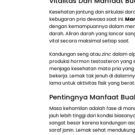
Vitalitas Dan Manfaat Bu
Kesehatan jantung dan sirkulasi dar
kebugaran pria dewasa saat ini.
Man
dengan kemampuannya dalam menuru
darah. Aliran darah yang lancar san
vital secara maksimal setiap saat.
Kandungan seng atau
zinc
dalam al
produksi hormon testosteron yang seh
menjaga kesehatan mata pria yang s
bekerja. Lemak tak jenuh di dalam
lama untuk aktivitas fisik yang berat
Pentingnya Manfaat Buah
Masa kehamilan adalah fase di man
jauh lebih tinggi dari kondisi biasany
sangat besar karena kandungan as
saraf janin. Lemak sehat mendukung