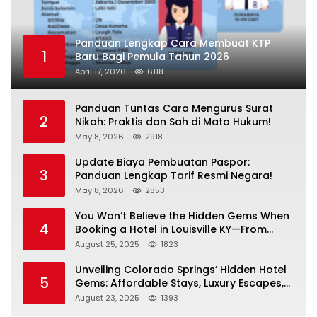
Panduan Lengkap Cara Membuat KTP
1
Baru Bagi Pemula Tahun 2026
April 17, 2026
6118
Panduan Tuntas Cara Mengurus Surat
2
Nikah: Praktis dan Sah di Mata Hukum!
May 8, 2026
2918
Update Biaya Pembuatan Paspor:
3
Panduan Lengkap Tarif Resmi Negara!
May 8, 2026
2853
You Won’t Believe the Hidden Gems When
4
Booking a Hotel in Louisville KY—From
Cheap to Luxe!
August 25, 2025
1823
Unveiling Colorado Springs’ Hidden Hotel
5
Gems: Affordable Stays, Luxury Escapes,
and Everything In Between!
August 23, 2025
1393