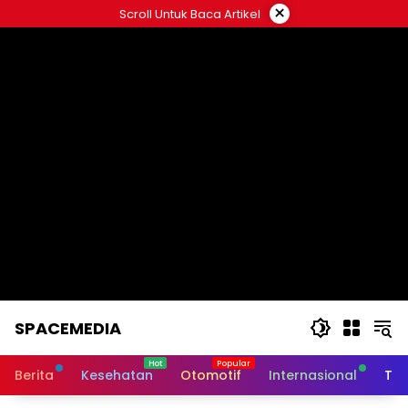
Skip
×
Scroll Untuk Baca Artikel
to
content
SPACEMEDIA
Berita
Kesehatan
Otomotif
Internasional
Tek