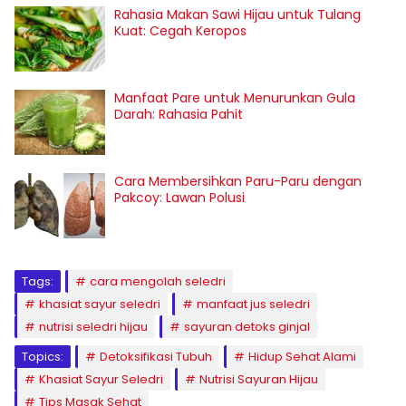
Rahasia Makan Sawi Hijau untuk Tulang
Kuat: Cegah Keropos
Manfaat Pare untuk Menurunkan Gula
Darah: Rahasia Pahit
Cara Membersihkan Paru-Paru dengan
Pakcoy: Lawan Polusi
Tags:
cara mengolah seledri
khasiat sayur seledri
manfaat jus seledri
nutrisi seledri hijau
sayuran detoks ginjal
Topics:
Detoksifikasi Tubuh
Hidup Sehat Alami
Khasiat Sayur Seledri
Nutrisi Sayuran Hijau
Tips Masak Sehat