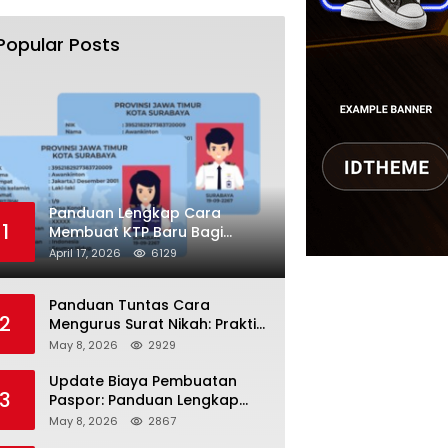
Popular Posts
Panduan Lengkap Cara
1
Membuat KTP Baru Bagi
Pemula Tahun 2026
April 17, 2026
6129
Panduan Tuntas Cara
2
Mengurus Surat Nikah: Praktis
dan Sah di Mata Hukum!
May 8, 2026
2929
Update Biaya Pembuatan
3
Paspor: Panduan Lengkap
Tarif Resmi Negara!
May 8, 2026
2867