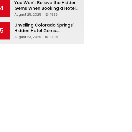
You Won’t Believe the Hidden
4
Gems When Booking a Hotel
in Louisville KY—From Cheap
August 25, 2025
1836
to Luxe!
Unveiling Colorado Springs’
5
Hidden Hotel Gems:
Affordable Stays, Luxury
August 23, 2025
1404
Escapes, and Everything In
Between!