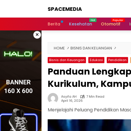
Skip
SPACEMEDIA
to
content
Berita
Kesehatan
Otomotif
×
HOME
BISNIS DAN KEUANGAN
Bisnis dan Keuangan
Edukasi
Pendidikan
Panduan Lengkap J
Kurikulum, Kampu
Asyifa AH
7 Min Read
April 16, 2026
Menjelajahi Peluang Pendidikan Masa