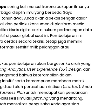
 apa
sering kali muncul karena cakupan ilmunya
agai disiplin ilmu yang berbeda. Saya
ahun awal, Anda akan dibekali dengan dasar-
al, dan perilaku konsumen di platform media
tika bisnis digital serta hukum perlindungan data
tif di pasar global saat ini. Pembelajaran ini
cerdas secara teknis, tetapi juga memiliki
formasi sensitif milik pelanggan atau
okus pembelajaran akan bergeser ke arah yang
ting Analytics
,
User Experience (UX) Design
, dan
 mengamati bahwa keterampilan dalam
g intuitif serta kemampuan membaca metrik
 dicari oleh perusahaan rintisan (
startup
). Anda
Business Plan
untuk mendapatkan pendanaan
alui sesi simulasi
pitching
yang menantang.
sah mentalitas pengusaha Anda agar siap