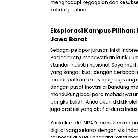
menghadapi kegagalan dan kesukse
ketidakpastian.
Eksplorasi Kampus Pilihan: 
Jawa Barat
Sebagai pelopor jurusan ini di Indone
Padjadjaran) menawarkan kurikulum 
standar industri nasional. Saya meli
yang sangat kuat dengan berbagai 
mendapatkan akses magang yang eks
dengan pusat inovasi di Bandung m
mendukung bagi para mahasiswa 
bangku kuliah. Anda akan dididik ol
juga praktisi yang aktif di dunia indust
Kurikulum di UNPAD menekankan pad
digital yang selaras dengan visi Ind
terbesar di Asia Tenggara. Saya me