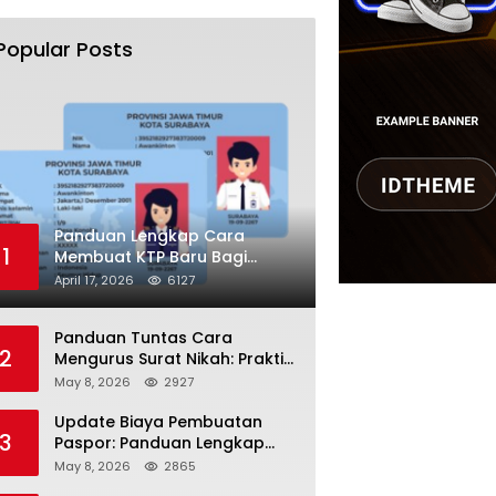
Popular Posts
Panduan Lengkap Cara
1
Membuat KTP Baru Bagi
Pemula Tahun 2026
April 17, 2026
6127
Panduan Tuntas Cara
2
Mengurus Surat Nikah: Praktis
dan Sah di Mata Hukum!
May 8, 2026
2927
Update Biaya Pembuatan
3
Paspor: Panduan Lengkap
Tarif Resmi Negara!
May 8, 2026
2865