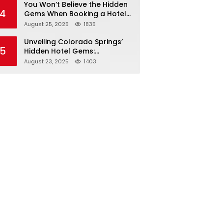
You Won’t Believe the Hidden
4
Gems When Booking a Hotel
in Louisville KY—From Cheap
August 25, 2025
1835
to Luxe!
Unveiling Colorado Springs’
5
Hidden Hotel Gems:
Affordable Stays, Luxury
August 23, 2025
1403
Escapes, and Everything In
Between!