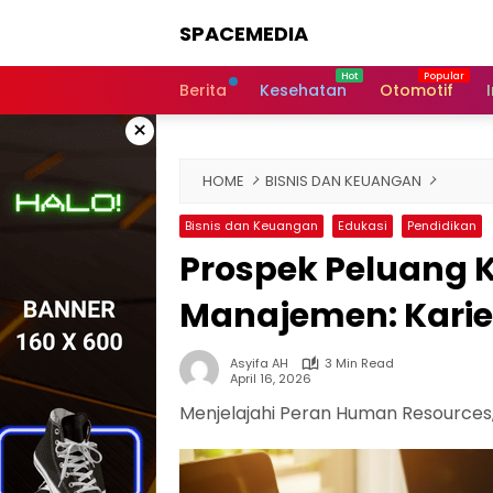
Skip
SPACEMEDIA
to
content
Berita
Kesehatan
Otomotif
×
HOME
BISNIS DAN KEUANGAN
Bisnis dan Keuangan
Edukasi
Pendidikan
Prospek Peluang 
Manajemen: Karier
Asyifa AH
3 Min Read
April 16, 2026
Menjelajahi Peran Human Resources, A