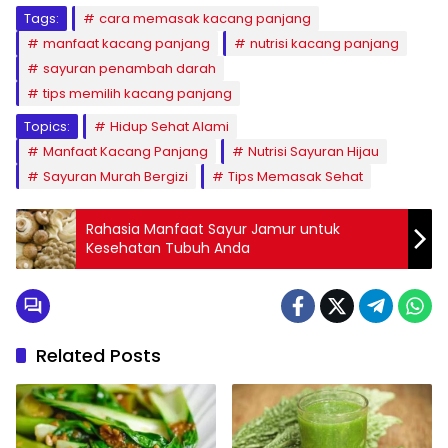
Tags:
cara memasak kacang panjang
manfaat kacang panjang
nutrisi kacang panjang
sayuran penambah darah
tips memilih kacang panjang
Topics:
Hidup Sehat Alami
Manfaat Kacang Panjang
Nutrisi Sayuran Hijau
Sayuran Murah Bergizi
Tips Memasak Sehat
Rahasia Manfaat Sayur Jamur untuk
Kesehatan Tubuh Anda
Related Posts