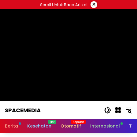
Skip
×
Scroll Untuk Baca Artikel
to
content
SPACEMEDIA
Berita
Kesehatan
Otomotif
Internasional
Tek