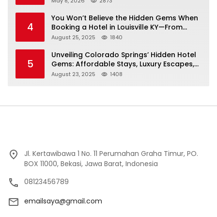
May 8, 2026
2873
You Won’t Believe the Hidden Gems When
4
Booking a Hotel in Louisville KY—From
Cheap to Luxe!
August 25, 2025
1840
Unveiling Colorado Springs’ Hidden Hotel
5
Gems: Affordable Stays, Luxury Escapes,
and Everything In Between!
August 23, 2025
1408
Jl. Kertawibawa 1 No. 11 Perumahan Graha Timur, PO.
BOX 11000, Bekasi, Jawa Barat, Indonesia
08123456789
emailsaya@gmail.com