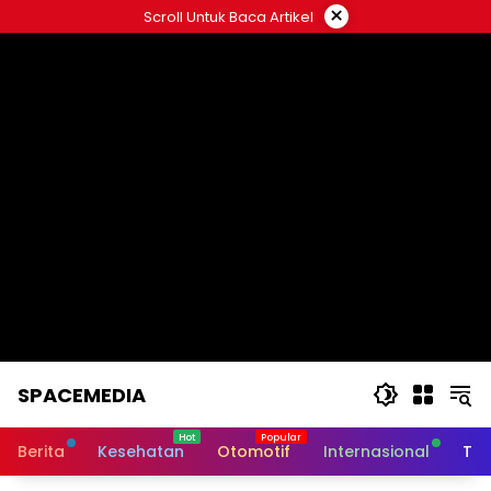
Skip
×
Scroll Untuk Baca Artikel
to
content
SPACEMEDIA
Berita
Kesehatan
Otomotif
Internasional
Tek