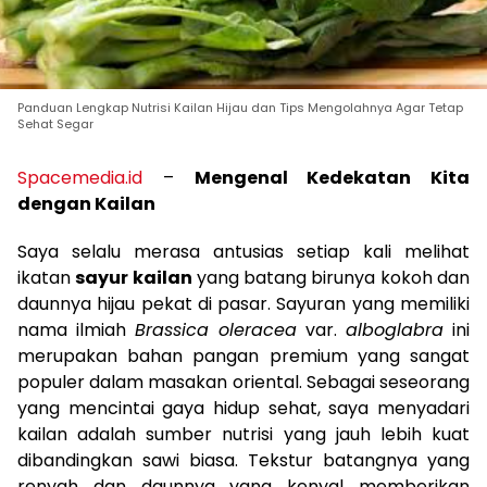
Panduan Lengkap Nutrisi Kailan Hijau dan Tips Mengolahnya Agar Tetap
Sehat Segar
Spacemedia.id
–
Mengenal Kedekatan Kita
dengan Kailan
Saya selalu merasa antusias setiap kali melihat
ikatan
sayur kailan
yang batang birunya kokoh dan
daunnya hijau pekat di pasar. Sayuran yang memiliki
nama ilmiah
Brassica oleracea
var.
alboglabra
ini
merupakan bahan pangan premium yang sangat
populer dalam masakan oriental. Sebagai seseorang
yang mencintai gaya hidup sehat, saya menyadari
kailan adalah sumber nutrisi yang jauh lebih kuat
dibandingkan sawi biasa. Tekstur batangnya yang
renyah dan daunnya yang kenyal memberikan