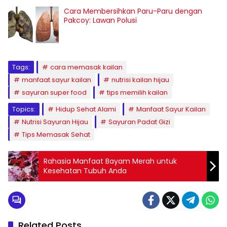
Cara Membersihkan Paru-Paru dengan
Pakcoy: Lawan Polusi
Tags:
cara memasak kailan
manfaat sayur kailan
nutrisi kailan hijau
sayuran super food
tips memilih kailan
Topics:
Hidup Sehat Alami
Manfaat Sayur Kailan
Nutrisi Sayuran Hijau
Sayuran Padat Gizi
Tips Memasak Sehat
Rahasia Manfaat Bayam Merah untuk
Kesehatan Tubuh Anda
Related Posts