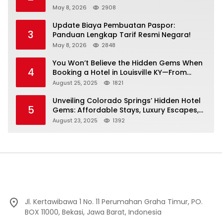
May 8, 2026
2908
Update Biaya Pembuatan Paspor:
3
Panduan Lengkap Tarif Resmi Negara!
May 8, 2026
2848
You Won’t Believe the Hidden Gems When
4
Booking a Hotel in Louisville KY—From
Cheap to Luxe!
August 25, 2025
1821
Unveiling Colorado Springs’ Hidden Hotel
5
Gems: Affordable Stays, Luxury Escapes,
and Everything In Between!
August 23, 2025
1392
Jl. Kertawibawa 1 No. 11 Perumahan Graha Timur, PO.
BOX 11000, Bekasi, Jawa Barat, Indonesia