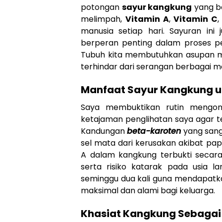
potongan
sayur kangkung
yang ba
melimpah,
Vitamin A
,
Vitamin C
,
manusia setiap hari. Sayuran in
berperan penting dalam proses pe
Tubuh kita membutuhkan asupan mik
terhindar dari serangan berbagai m
Manfaat Sayur Kangkung u
Saya membuktikan rutin mengo
ketajaman penglihatan saya agar t
Kandungan
beta-karoten
yang sanga
sel mata dari kerusakan akibat pap
A dalam kangkung terbukti seca
serta risiko katarak pada usia l
seminggu dua kali guna mendapatka
maksimal dan alami bagi keluarga.
Khasiat Kangkung Sebaga