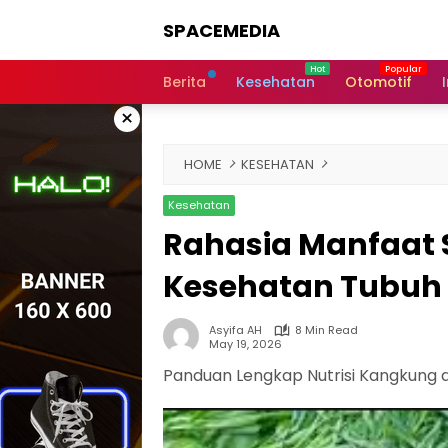
Skip
SPACEMEDIA
to
content
Berita
Kesehatan
Otomotif
×
HOME
KESEHATAN
Kesehatan
Rahasia Manfaat
Kesehatan Tubuh
Asyifa AH
8 Min Read
May 19, 2026
Panduan Lengkap Nutrisi Kangkung 