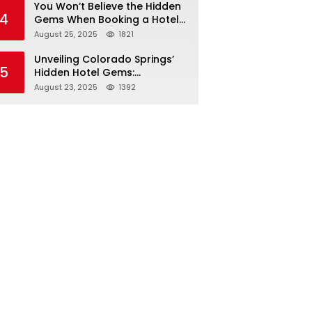
You Won’t Believe the Hidden
4
Gems When Booking a Hotel
in Louisville KY—From Cheap
August 25, 2025
1821
to Luxe!
Unveiling Colorado Springs’
5
Hidden Hotel Gems:
Affordable Stays, Luxury
August 23, 2025
1392
Escapes, and Everything In
Between!