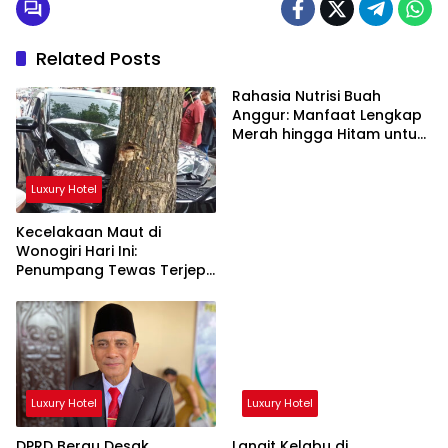
Related Posts
Rahasia Nutrisi Buah
Anggur: Manfaat Lengkap
Merah hingga Hitam untuk
Tubuh
Luxury Hotel
Kecelakaan Maut di
Wonogiri Hari Ini:
Penumpang Tewas Terjepit
Truk Hantam Pohon
Luxury Hotel
Luxury Hotel
DPRD Berau Desak
Langit Kelabu di