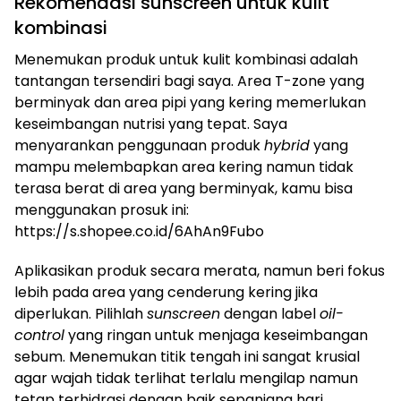
Rekomendasi sunscreen untuk kulit
kombinasi
Menemukan produk untuk kulit kombinasi adalah
tantangan tersendiri bagi saya. Area T-zone yang
berminyak dan area pipi yang kering memerlukan
keseimbangan nutrisi yang tepat. Saya
menyarankan penggunaan produk
hybrid
yang
mampu melembapkan area kering namun tidak
terasa berat di area yang berminyak, kamu bisa
menggunakan prosuk ini:
https://s.shopee.co.id/6AhAn9Fubo
Aplikasikan produk secara merata, namun beri fokus
lebih pada area yang cenderung kering jika
diperlukan. Pilihlah
sunscreen
dengan label
oil-
control
yang ringan untuk menjaga keseimbangan
sebum. Menemukan titik tengah ini sangat krusial
agar wajah tidak terlihat terlalu mengilap namun
tetap terhidrasi dengan baik sepanjang hari.