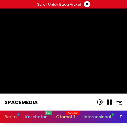
Skip
×
Scroll Untuk Baca Artikel
to
content
SPACEMEDIA
Berita
Kesehatan
Otomotif
Internasional
Tek