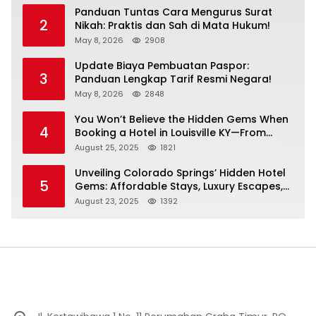
Panduan Tuntas Cara Mengurus Surat
2
Nikah: Praktis dan Sah di Mata Hukum!
May 8, 2026
2908
Update Biaya Pembuatan Paspor:
3
Panduan Lengkap Tarif Resmi Negara!
May 8, 2026
2848
You Won’t Believe the Hidden Gems When
4
Booking a Hotel in Louisville KY—From
Cheap to Luxe!
August 25, 2025
1821
Unveiling Colorado Springs’ Hidden Hotel
5
Gems: Affordable Stays, Luxury Escapes,
and Everything In Between!
August 23, 2025
1392