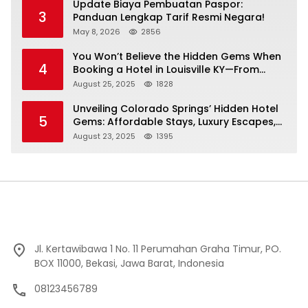
Update Biaya Pembuatan Paspor:
3
Panduan Lengkap Tarif Resmi Negara!
May 8, 2026
2856
You Won’t Believe the Hidden Gems When
4
Booking a Hotel in Louisville KY—From
Cheap to Luxe!
August 25, 2025
1828
Unveiling Colorado Springs’ Hidden Hotel
5
Gems: Affordable Stays, Luxury Escapes,
and Everything In Between!
August 23, 2025
1395
Jl. Kertawibawa 1 No. 11 Perumahan Graha Timur, PO.
BOX 11000, Bekasi, Jawa Barat, Indonesia
08123456789