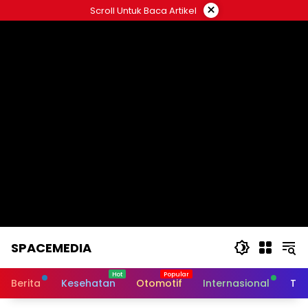
Skip
×
Scroll Untuk Baca Artikel
to
content
SPACEMEDIA
Berita
Kesehatan
Otomotif
Internasional
Tek