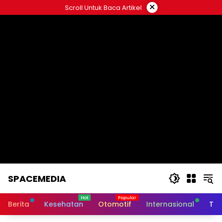
Skip
×
Scroll Untuk Baca Artikel
to
content
SPACEMEDIA
Berita
Kesehatan
Otomotif
Internasional
Tek