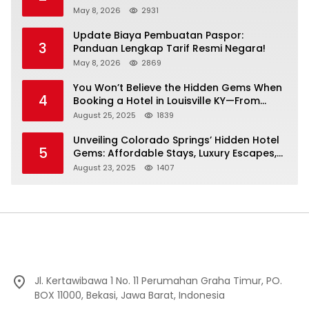
May 8, 2026
2931
Update Biaya Pembuatan Paspor:
3
Panduan Lengkap Tarif Resmi Negara!
May 8, 2026
2869
You Won’t Believe the Hidden Gems When
4
Booking a Hotel in Louisville KY—From
Cheap to Luxe!
August 25, 2025
1839
Unveiling Colorado Springs’ Hidden Hotel
5
Gems: Affordable Stays, Luxury Escapes,
and Everything In Between!
August 23, 2025
1407
Jl. Kertawibawa 1 No. 11 Perumahan Graha Timur, PO.
BOX 11000, Bekasi, Jawa Barat, Indonesia