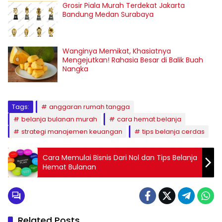
Grosir Piala Murah Terdekat Jakarta
Bandung Medan Surabaya
Wanginya Memikat, Khasiatnya
Mengejutkan! Rahasia Besar di Balik Buah
Nangka
Tags:
anggaran rumah tangga
belanja bulanan murah
cara hemat belanja
strategi manajemen keuangan
tips belanja cerdas
Cara Memulai Bisnis Dari Nol dan Tips Belanja
Hemat Bulanan
Related Posts