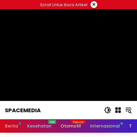
Skip
×
Scroll Untuk Baca Artikel
to
content
SPACEMEDIA
Berita
Kesehatan
Otomotif
Internasional
Tek