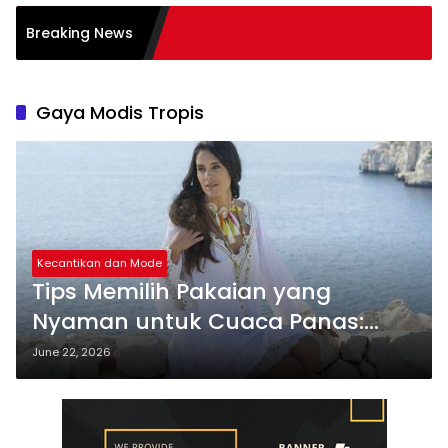
Breaking News
Gaya Modis Tropis
Kecantikan dan Mode
Tips Memilih Pakaian yang
Nyaman untuk Cuaca Panas:
Modis
June 22, 2026