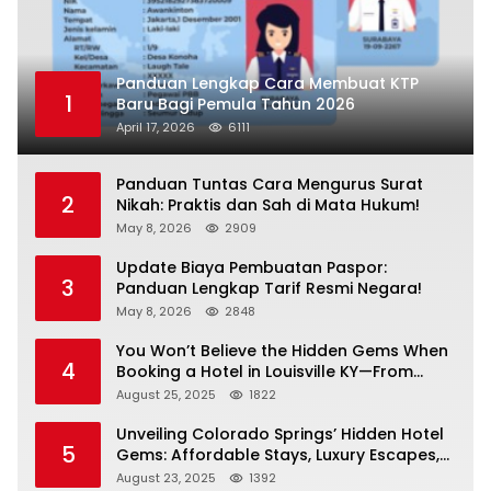
Panduan Lengkap Cara Membuat KTP
1
Baru Bagi Pemula Tahun 2026
April 17, 2026
6111
Panduan Tuntas Cara Mengurus Surat
2
Nikah: Praktis dan Sah di Mata Hukum!
May 8, 2026
2909
Update Biaya Pembuatan Paspor:
3
Panduan Lengkap Tarif Resmi Negara!
May 8, 2026
2848
You Won’t Believe the Hidden Gems When
4
Booking a Hotel in Louisville KY—From
Cheap to Luxe!
August 25, 2025
1822
Unveiling Colorado Springs’ Hidden Hotel
5
Gems: Affordable Stays, Luxury Escapes,
and Everything In Between!
August 23, 2025
1392