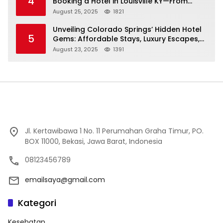
4
Booking a Hotel in Louisville KY—From
Cheap to Luxe!
August 25, 2025
1821
Unveiling Colorado Springs’ Hidden Hotel
5
Gems: Affordable Stays, Luxury Escapes,
and Everything In Between!
August 23, 2025
1391
Jl. Kertawibawa 1 No. 11 Perumahan Graha Timur, PO.
BOX 11000, Bekasi, Jawa Barat, Indonesia
08123456789
emailsaya@gmail.com
Kategori
Kesehatan