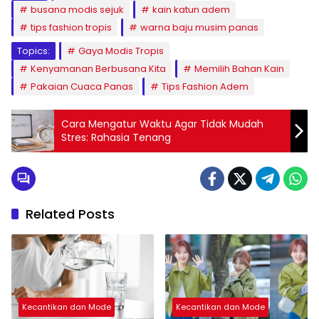
busana modis sejuk
kain katun adem
tips fashion tropis
warna baju musim panas
Topics:
Gaya Modis Tropis
Kenyamanan Berbusana Kita
Memilih Bahan Kain
Pakaian Cuaca Panas
Tips Fashion Adem
Cara Mengatur Waktu Agar Tidak Mudah
Stres: Rahasia Tenang
Related Posts
Kecantikan dan Mode
Kecantikan dan Mode