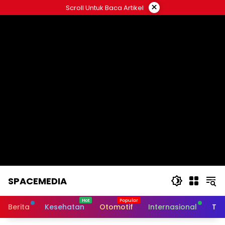
Skip
×
Scroll Untuk Baca Artikel
to
content
SPACEMEDIA
Berita
Kesehatan
Otomotif
Internasional
Tek