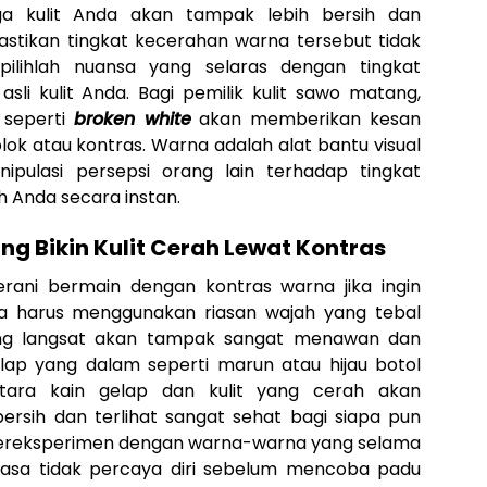
ga kulit Anda akan tampak lebih bersih dan
stikan tingkat kecerahan warna tersebut tidak
ilihlah nuansa yang selaras dengan tingkat
li kulit Anda. Bagi pemilik kulit sawo matang,
 seperti
broken white
akan memberikan kesan
lok atau kontras. Warna adalah alat bantu visual
ipulasi persepsi orang lain terhadap tingkat
h Anda secara instan.
ng Bikin Kulit Cerah Lewat Kontras
ani bermain dengan kontras warna jika ingin
pa harus menggunakan riasan wajah yang tebal
uning langsat akan tampak sangat menawan dan
ap yang dalam seperti marun atau hijau botol
tara kain gelap dan kulit yang cerah akan
 bersih dan terlihat sangat sehat bagi siapa pun
 bereksperimen dengan warna-warna yang selama
rasa tidak percaya diri sebelum mencoba padu