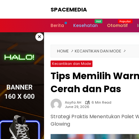
Skip
SPACEMEDIA
to
content
Berita
Kesehatan
Otomotif
×
HOME
KECANTIKAN DAN MODE
Kecantikan dan Mode
Tips Memilih Warn
Cerah dan Pas
Asyifa AH
6 Min Read
June 29, 2026
Strategi Praktis Menentukan Palet
Glowing