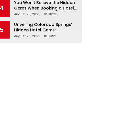
You Won’t Believe the Hidden
4
Gems When Booking a Hotel
in Louisville KY—From Cheap
August 25, 2025
1822
to Luxe!
Unveiling Colorado Springs’
5
Hidden Hotel Gems:
Affordable Stays, Luxury
August 23, 2025
1392
Escapes, and Everything In
Between!