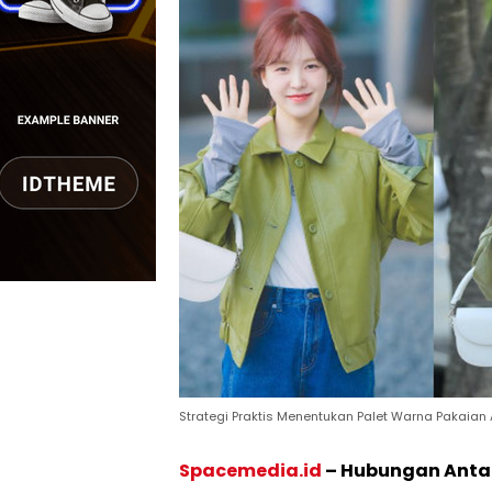
Strategi Praktis Menentukan Palet Warna Pakaia
Spacemedia.id
–
Hubungan Anta