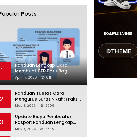
Popular Posts
Panduan Lengkap Cara
1
Membuat KTP Baru Bagi
Pemula Tahun 2026
April 17, 2026
6111
Panduan Tuntas Cara
2
Mengurus Surat Nikah: Praktis
dan Sah di Mata Hukum!
May 8, 2026
2909
Update Biaya Pembuatan
3
Paspor: Panduan Lengkap
Tarif Resmi Negara!
May 8, 2026
2848