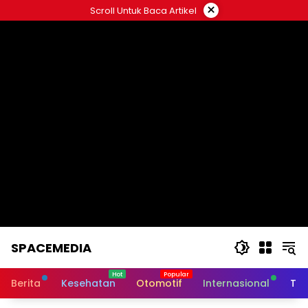
Skip
×
Scroll Untuk Baca Artikel
to
content
SPACEMEDIA
Berita
Kesehatan
Otomotif
Internasional
Tek