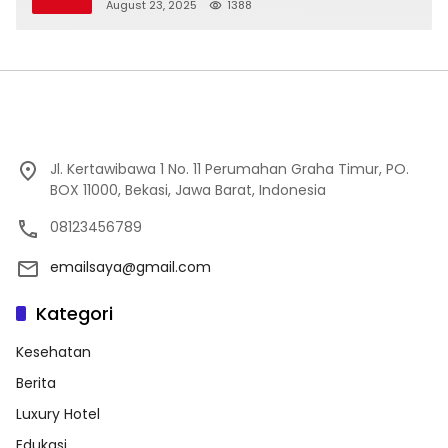
and Everything In Between!
August 23, 2025
1388
Jl. Kertawibawa 1 No. 11 Perumahan Graha Timur, PO.
BOX 11000, Bekasi, Jawa Barat, Indonesia
08123456789
emailsaya@gmail.com
Kategori
Kesehatan
Berita
Luxury Hotel
Edukasi