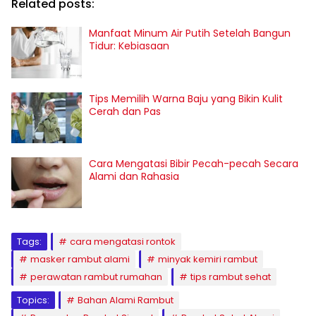
Related posts:
Manfaat Minum Air Putih Setelah Bangun
Tidur: Kebiasaan
Tips Memilih Warna Baju yang Bikin Kulit
Cerah dan Pas
Cara Mengatasi Bibir Pecah-pecah Secara
Alami dan Rahasia
Tags:
cara mengatasi rontok
masker rambut alami
minyak kemiri rambut
perawatan rambut rumahan
tips rambut sehat
Topics:
Bahan Alami Rambut