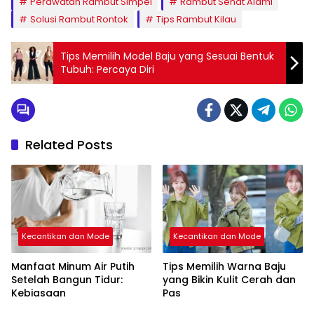
Perawatan Rambut Simpel
Rambut Sehat Alami
Solusi Rambut Rontok
Tips Rambut Kilau
Tips Memilih Model Baju yang Sesuai Bentuk
Tubuh: Percaya Diri
Related Posts
Kecantikan dan Mode
Kecantikan dan Mode
Manfaat Minum Air Putih
Tips Memilih Warna Baju
Setelah Bangun Tidur:
yang Bikin Kulit Cerah dan
Kebiasaan
Pas