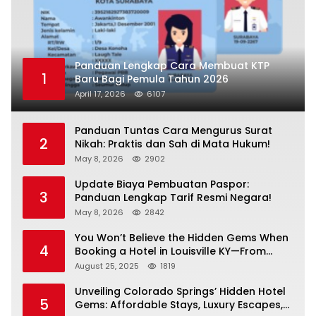
Panduan Lengkap Cara Membuat KTP
1
Baru Bagi Pemula Tahun 2026
April 17, 2026
6107
Panduan Tuntas Cara Mengurus Surat
2
Nikah: Praktis dan Sah di Mata Hukum!
May 8, 2026
2902
Update Biaya Pembuatan Paspor:
3
Panduan Lengkap Tarif Resmi Negara!
May 8, 2026
2842
You Won’t Believe the Hidden Gems When
4
Booking a Hotel in Louisville KY—From
Cheap to Luxe!
August 25, 2025
1819
Unveiling Colorado Springs’ Hidden Hotel
5
Gems: Affordable Stays, Luxury Escapes,