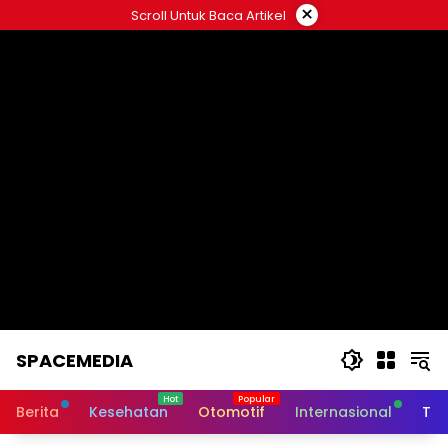
Skip
×
Scroll Untuk Baca Artikel
to
content
SPACEMEDIA
Berita
Kesehatan
Otomotif
Internasional
Tek