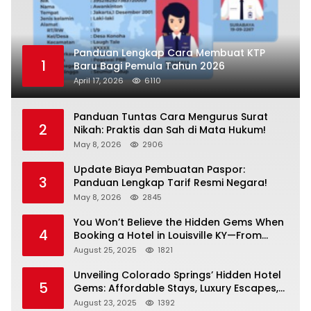
Panduan Lengkap Cara Membuat KTP
1
Baru Bagi Pemula Tahun 2026
April 17, 2026
6110
Panduan Tuntas Cara Mengurus Surat
2
Nikah: Praktis dan Sah di Mata Hukum!
May 8, 2026
2906
Update Biaya Pembuatan Paspor:
3
Panduan Lengkap Tarif Resmi Negara!
May 8, 2026
2845
You Won’t Believe the Hidden Gems When
4
Booking a Hotel in Louisville KY—From
Cheap to Luxe!
August 25, 2025
1821
Unveiling Colorado Springs’ Hidden Hotel
5
Gems: Affordable Stays, Luxury Escapes,
and Everything In Between!
August 23, 2025
1392