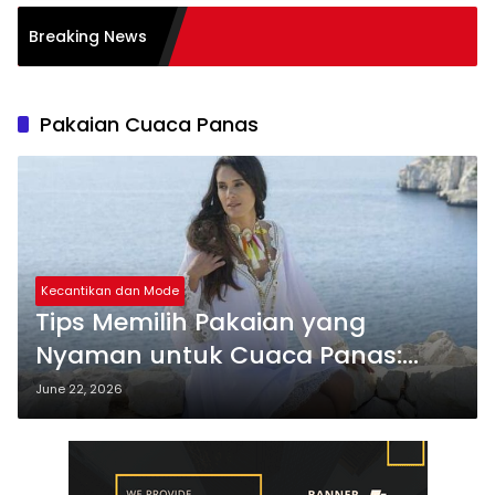
 Pembelajaran Aktif
Breaking News
g): Sukses
Pakaian Cuaca Panas
Kecantikan dan Mode
Tips Memilih Pakaian yang
Nyaman untuk Cuaca Panas:
Modis
June 22, 2026