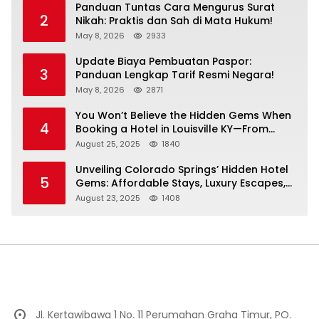
Panduan Tuntas Cara Mengurus Surat
2
Nikah: Praktis dan Sah di Mata Hukum!
May 8, 2026
2933
Update Biaya Pembuatan Paspor:
3
Panduan Lengkap Tarif Resmi Negara!
May 8, 2026
2871
You Won’t Believe the Hidden Gems When
4
Booking a Hotel in Louisville KY—From
Cheap to Luxe!
August 25, 2025
1840
Unveiling Colorado Springs’ Hidden Hotel
5
Gems: Affordable Stays, Luxury Escapes,
and Everything In Between!
August 23, 2025
1408
Jl. Kertawibawa 1 No. 11 Perumahan Graha Timur, PO.