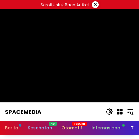
Skip
×
Scroll Untuk Baca Artikel
to
content
SPACEMEDIA
Berita
Kesehatan
Otomotif
Internasional
Tek