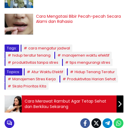
Cara Mengatasi Bibir Pecah-pecah Secara
Alami dan Rahasia
Tags:
cara mengatur jadwal
hidup teratur tenang
manajemen waktu efektif
produktivitas tanpa stres
tips mengurangi stres
Topics:
Atur Waktu Efektif
Hidup Tenang Teratur
Manajemen Stres Kerja
Produktivitas Harian Sehat
Skala Prioritas Kita
Cara Merawat Rambut Agar Tetap Sehat
dan Berkilau Sekarang