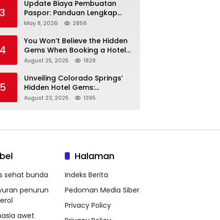
Update Biaya Pembuatan
3
Paspor: Panduan Lengkap
Tarif Resmi Negara!
May 8, 2026
2856
You Won’t Believe the Hidden
4
Gems When Booking a Hotel
in Louisville KY—From Cheap
August 25, 2025
1828
to Luxe!
Unveiling Colorado Springs’
5
Hidden Hotel Gems:
Affordable Stays, Luxury
August 23, 2025
1395
Escapes, and Everything In
Between!
bel
Halaman
ps sehat bunda
Indeks Berita
yuran penurun
Pedoman Media Siber
erol
Privacy Policy
hasia awet