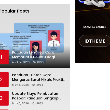
Popular Posts
Panduan Lengkap Cara
1
Membuat KTP Baru Bagi
Pemula Tahun 2026
April 17, 2026
6136
Panduan Tuntas Cara
2
Mengurus Surat Nikah: Praktis
dan Sah di Mata Hukum!
May 8, 2026
2935
Update Biaya Pembuatan
3
Paspor: Panduan Lengkap
Tarif Resmi Negara!
May 8, 2026
2873