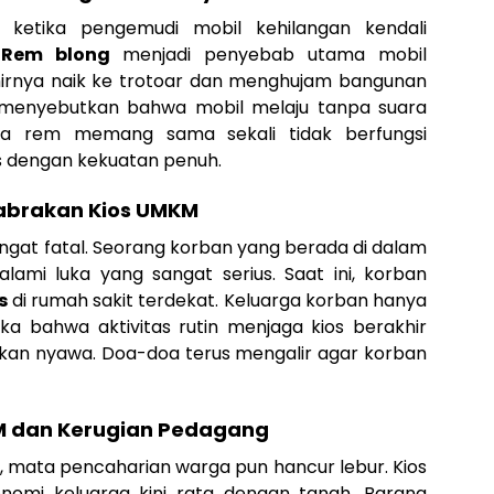
 ketika pengemudi mobil kehilangan kendali
.
Rem blong
menjadi penyebab utama mobil
hirnya naik ke trotoar dan menghujam bangunan
an menyebutkan bahwa mobil melaju tanpa suara
a rem memang sama sekali tidak berfungsi
 dengan kekuatan penuh.
 Tabrakan Kios UMKM
ngat fatal. Seorang korban yang berada di dalam
alami luka yang sangat serius. Saat ini, korban
s
di rumah sakit terdekat. Keluarga korban hanya
a bahwa aktivitas rutin menjaga kios berakhir
an nyawa. Doa-doa terus mengalir agar korban
KM dan Kerugian Pedagang
mata pencaharian warga pun hancur lebur. Kios
omi keluarga kini rata dengan tanah. Barang