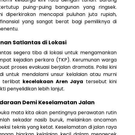
tertutup puing-puing bangunan yang ringsek.
ni diperkirakan mencapai puluhan juta rupiah,
nansial yang sangat berat bagi pemiliknya di
menentu.
an Satlantas di Lokasi
 Lantas segera tiba di lokasi untuk mengamankan
mpat kejadian perkara (TKP). Kerumunan warga
 proses evakuasi berjalan dramatis. Polisi kini
 untuk mendalami unsur kelalaian atau murni
 terlibat
kecelakaan Aren Jaya
tersebut kini
i penyelidikan lebih lanjut.
ndaraan Demi Keselamatan Jalan
uka mata kita akan pentingnya perawatan rutin
nlah sekadar nasib buruk, melainkan ancaman
eksi teknis yang ketat. Keselamatan di jalan raya
Jangan biarkan kelalaian kecil dalam mengecek