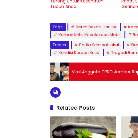
Terong untuk Kesehatan
Rapat S
Tubuh Anda
Gerindr
Tags:
Berita Bekasi Hari Ini
Kece
Korban Kritis Kecelakaan Mobil
Re
Topics:
Berita Kriminal Lokal
Da
Kondisi Korban Kritis
Tragedi Rem
Viral Anggota DPRD Jember Ra
Related Posts