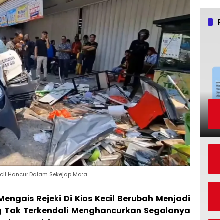
cil Hancur Dalam Sekejap Mata
engais Rejeki Di Kios Kecil Berubah Menjadi
ang Tak Terkendali Menghancurkan Segalanya