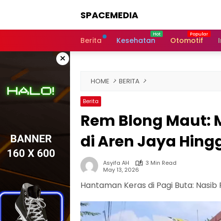
Skip
SPACEMEDIA
to
content
Berita
Kesehatan
Otomotif
×
HOME
BERITA
Berita
Rem Blong Maut: 
di Aren Jaya Hingg
Asyifa AH
3 Min Read
May 13, 2026
Hantaman Keras di Pagi Buta: Nasi