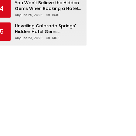
You Won’t Believe the Hidden
4
Gems When Booking a Hotel
in Louisville KY—From Cheap
August 25, 2025
1840
to Luxe!
Unveiling Colorado Springs’
5
Hidden Hotel Gems:
Affordable Stays, Luxury
August 23, 2025
1408
Escapes, and Everything In
Between!