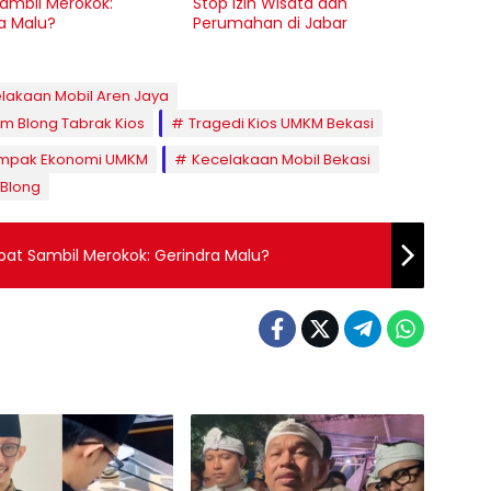
ambil Merokok:
Stop Izin Wisata dan
a Malu?
Perumahan di Jabar
lakaan Mobil Aren Jaya
m Blong Tabrak Kios
Tragedi Kios UMKM Bekasi
mpak Ekonomi UMKM
Kecelakaan Mobil Bekasi
 Blong
pat Sambil Merokok: Gerindra Malu?