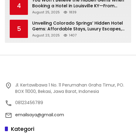
You Won’t Believe the Hidden Gems When
4
Booking a Hotel in Louisville KY—From
Cheap to Luxe!
August 25, 2025
1839
Unveiling Colorado Springs’ Hidden Hotel
5
Gems: Affordable Stays, Luxury Escapes,
and Everything In Between!
August 23, 2025
1407
Jl. Kertawibawa 1 No. 11 Perumahan Graha Timur, PO.
BOX 11000, Bekasi, Jawa Barat, Indonesia
08123456789
emailsaya@gmail.com
Kategori