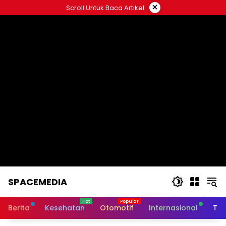
Skip
×
Scroll Untuk Baca Artikel
to
content
SPACEMEDIA
Berita
Kesehatan
Otomotif
Internasional
Tek