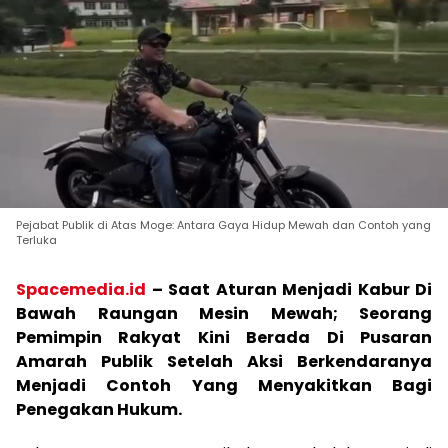
Pejabat Publik di Atas Moge: Antara Gaya Hidup Mewah dan Contoh yang
Terluka
Spacemedia.id
–
Saat Aturan Menjadi Kabur Di
Bawah Raungan Mesin Mewah; Seorang
Pemimpin Rakyat Kini Berada Di Pusaran
Amarah Publik Setelah Aksi Berkendaranya
Menjadi Contoh Yang Menyakitkan Bagi
Penegakan Hukum.