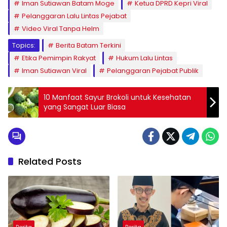
Iman Sutiawan Batam Moge
Ketua DPRD Kepri Viral
Pelanggaran Lalu Lintas Pejabat
Video Viral Tanpa Helm
Topics:
Berita Batam Terkini
Etika Pemimpin Rakyat
Hukum Lalu Lintas
Iman Sutiawan Viral
Pelanggaran Pejabat Publik
10 Manfaat Sayur Brokoli untuk Kesehatan
yang Sangat Luar Biasa
Related Posts