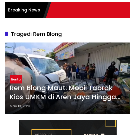
asi Burnout pada
Breaking News
: Tips
Tragedi Rem Blong
Berita
Rem Blong Maut: Mobil Tabrak
Kios UMKM di Aren Jaya Hingga
Kritis
May 13, 2026