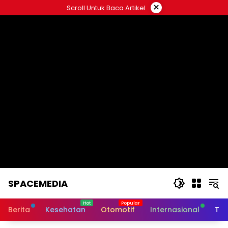
Skip
×
Scroll Untuk Baca Artikel
to
content
SPACEMEDIA
Berita
Kesehatan
Otomotif
Internasional
Tek