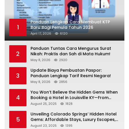
Panduan Lengkap Cara Membuat KTP
1
Baru Bagi Pemula Tahun 2026
April 17, 2026
6120
Panduan Tuntas Cara Mengurus Surat
2
Nikah: Praktis dan Sah di Mata Hukum!
May 8, 2026
2920
Update Biaya Pembuatan Paspor:
3
Panduan Lengkap Tarif Resmi Negara!
May 8, 2026
2856
You Won’t Believe the Hidden Gems When
4
Booking a Hotel in Louisville KY—From
Cheap to Luxe!
August 25, 2025
1828
Unveiling Colorado Springs’ Hidden Hotel
5
Gems: Affordable Stays, Luxury Escapes,
and Everything In Between!
August 23, 2025
1395