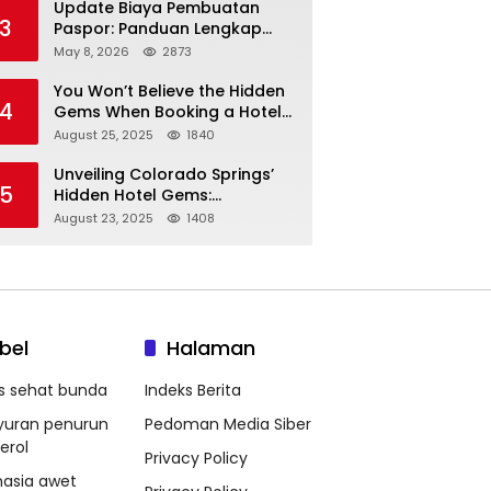
Update Biaya Pembuatan
3
Paspor: Panduan Lengkap
Tarif Resmi Negara!
May 8, 2026
2873
You Won’t Believe the Hidden
4
Gems When Booking a Hotel
in Louisville KY—From Cheap
August 25, 2025
1840
to Luxe!
Unveiling Colorado Springs’
5
Hidden Hotel Gems:
Affordable Stays, Luxury
August 23, 2025
1408
Escapes, and Everything In
Between!
bel
Halaman
ps sehat bunda
Indeks Berita
yuran penurun
Pedoman Media Siber
erol
Privacy Policy
hasia awet