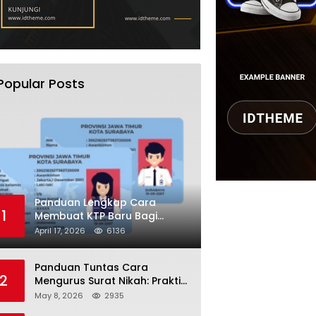
Popular Posts
Panduan Lengkap Cara
1
Membuat KTP Baru Bagi
Pemula Tahun 2026
April 17, 2026
6136
Panduan Tuntas Cara
2
Mengurus Surat Nikah: Praktis
dan Sah di Mata Hukum!
May 8, 2026
2935