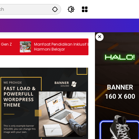
×
Manfaat Pendidikan Inklusif bagi Siswa:
Cara Men
Harmoni Belajar
pada Ana